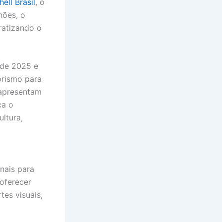
hell Brasil
, o
hões, o
ratizando o
 de 2025 e
orismo para
e apresentam
ca o
ltura,
nais para
oferecer
tes visuais,