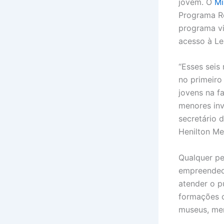
jovem. O
Mi
Programa Ro
programa vi
acesso à Le
“Esses seis
no primeiro
jovens na f
menores inve
secretário 
Henilton Me
Qualquer p
empreendedo
atender o p
formações cu
museus, mem