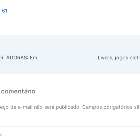
l 61
HISTÓRIAS EXPORTADORAS: Empresa brasiliense conquista certificação internacional para exportação de pasteis de nata
 comentário
eço de e-mail não será publicado.
Campos obrigatórios s