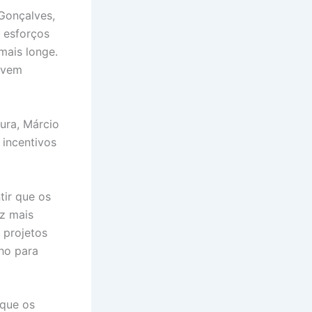
Gonçalves,
 esforços
mais longe.
lvem
ura, Márcio
 incentivos
tir que os
ez mais
 projetos
lho para
 que os