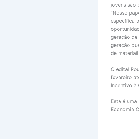
jovens são 
“Nosso pape
específica 
oportunidad
geração de 
geração que
de material
O edital Ro
fevereiro a
Incentivo à 
Esta é uma 
Economia Cr