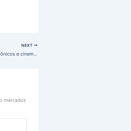
NEXT
Livros, jogos eletrônicos e cinema são os gêneros culturais preferidos dos brasileiros das capitais, revela pesquisa
ão marcados