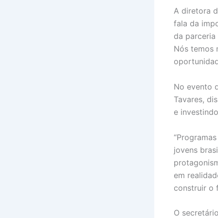
A diretora 
fala da imp
da parceria
Nós temos m
oportunidad
No evento d
Tavares, di
e investind
“Programas 
jovens bras
protagonism
em realidad
construir o
O secretári