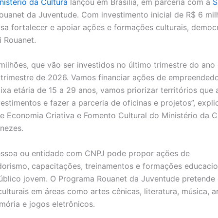
nistério da Cultura
lançou em Brasília, em parceria com a
S
uanet da Juventude. Com investimento inicial de R$ 6 mil
sa fortalecer e apoiar ações e formações culturais, democ
i Rouanet.
 milhões, que vão ser investidos no último trimestre do ano
 trimestre de 2026. Vamos financiar ações de empreended
aixa etária de 15 a 29 anos, vamos priorizar territórios qu
stimentos e fazer a parceria de oficinas e projetos”, expli
de Economia Criativa e Fomento Cultural do Ministério da Cu
nezes.
essoa ou entidade com CNPJ pode propor ações de
rismo, capacitações, treinamentos e formações educacio
úblico jovem. O Programa Rouanet da Juventude pretende 
lturais em áreas como artes cênicas, literatura, música, ar
ória e jogos eletrônicos.