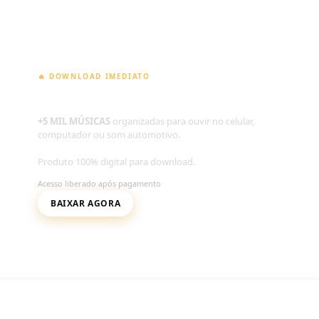
🔥 DOWNLOAD IMEDIATO
PEN DRIVE DIGITAL
+5 MIL MÚSICAS
organizadas para ouvir no celular,
computador ou som automotivo.
Produto 100% digital para download.
Acesso liberado após pagamento
BAIXAR AGORA
Carregando mensagem...