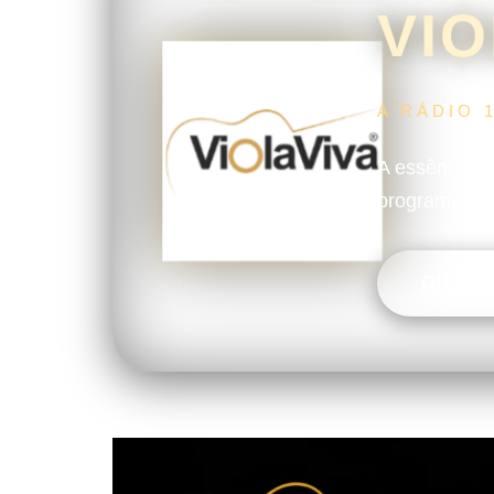
VIO
A RÁDIO 
A essência da
programação f
OUVIR