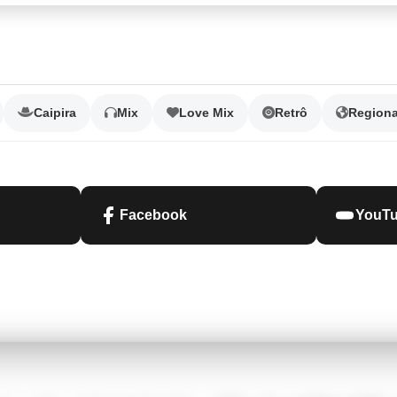
Caipira
Mix
Love Mix
Retrô
Regiona
Facebook
YouT