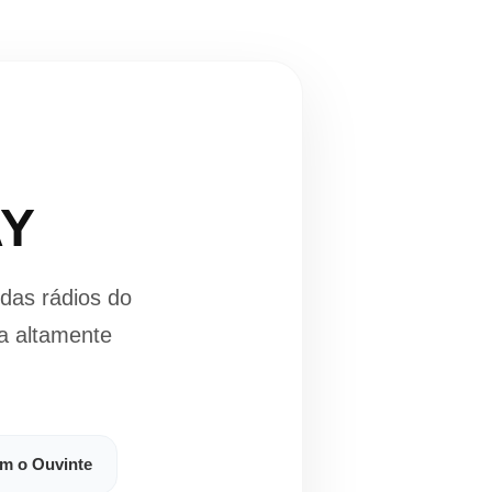
AY
das rádios do
a altamente
om o Ouvinte