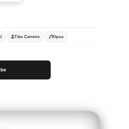
l
Tião Carreiro
Opus
ube