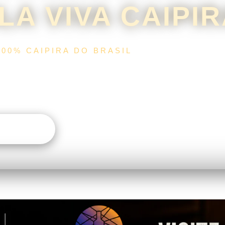
LA VIVA CAIPI
100% CAIPIRA DO BRASIL
 roça, o ponteio da viola e a tradição sertaneja em uma
eita para quem vive a verdadeira cultura caipira.
 AGORA