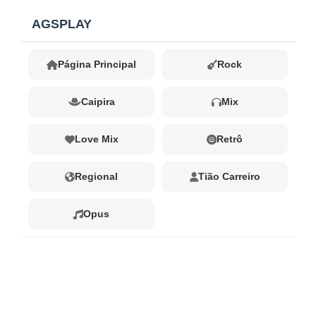
Ir
AGSPLAY
para
o
conteúdo
Página Principal
Rock
Caipira
Mix
Love Mix
Retrô
Regional
Tião Carreiro
Opus