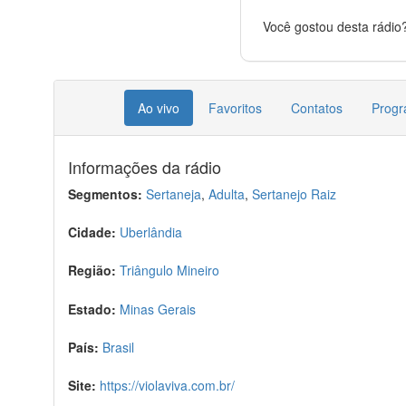
Você gostou desta rádio
Ao vivo
Favoritos
Contatos
Prog
Informações da rádio
Segmentos:
Sertaneja
,
Adulta
,
Sertanejo Raiz
Cidade:
Uberlândia
Região:
Triângulo Mineiro
Estado:
Minas Gerais
País:
Brasil
Site:
https://violaviva.com.br/