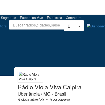
Segmento
Futebol
ao Vivo
Estatística
Contato
B
Filtros de bu
u
s
c
a
d
e
r
á
d
i
o
:
d
Rádio Viola Viva Caipira
i
Uberlândia / MG - Brasil
g
i
A rádio oficial da música caipira!
t