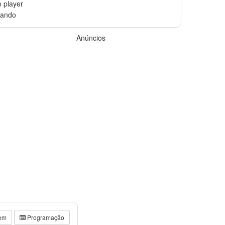
 player
Anúncios
em
Programação