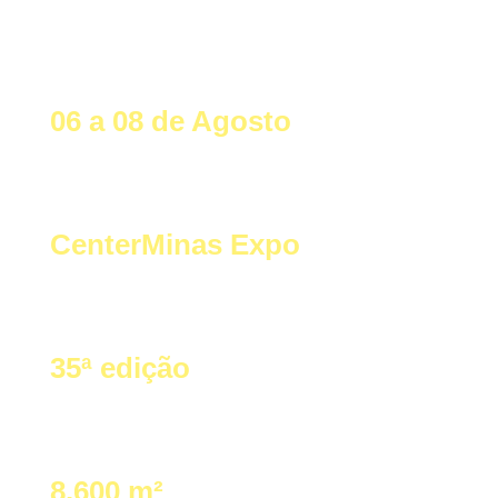
📅 Edição 2026
06 a 08 de Agosto
Belo Horizonte - MG
CenterMinas Expo
Estrutura moderna para grandes eventos
35ª edição
Tradição desde 1998
8.600 m²