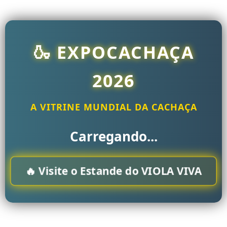
Ir
para
o
conteúdo
🍶 EXPOCACHAÇA
2026
A VITRINE MUNDIAL DA CACHAÇA
Carregando...
🔥 Visite o Estande do VIOLA VIVA