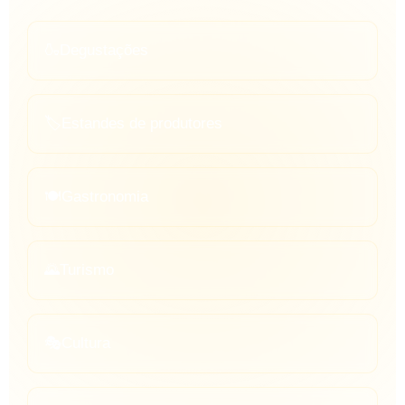
🍶
Degustações
🏷️
Estandes de produtores
🍽️
Gastronomia
🌄
Turismo
🎭
Cultura