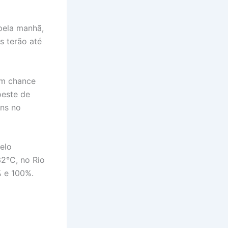
 pela manhã,
s terão até
om chance
oeste de
ens no
elo
2°C, no Rio
0% e 100%.