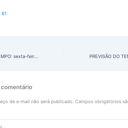
l 61
PREVISÃO DO TEMPO: sexta-feira (24) com alerta de chuvas intensas para o Centro-Oeste
 comentário
eço de e-mail não será publicado.
Campos obrigatórios s