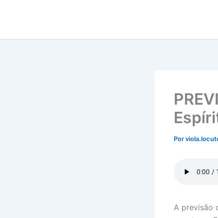
Ir
para
o
conteúdo
PREVI
Espíri
Por
viola.locu
A previsão 