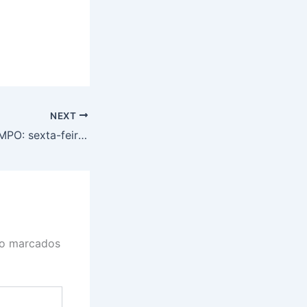
NEXT
PREVISÃO DO TEMPO: sexta-feira (24) com chuva em toda a região Sul
ão marcados