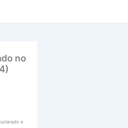
ado no
24)
nsolarado e