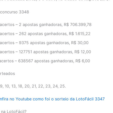
 concurso 3348
 acertos – 2 apostas ganhadoras, R$ 706.399,78
 acertos – 262 apostas ganhadoras, R$ 1.615,22
 acertos – 9375 apostas ganhadoras, R$ 30,00
 acertos – 127751 apostas ganhadoras, R$ 12,00
 acertos – 638567 apostas ganhadoras, R$ 6,00
rteados
, 9, 10, 13, 18, 20, 21, 22, 23, 24, 25.
nfira no Youtube como foi o sorteio da LotoFácil 3347
na LotoFácil?