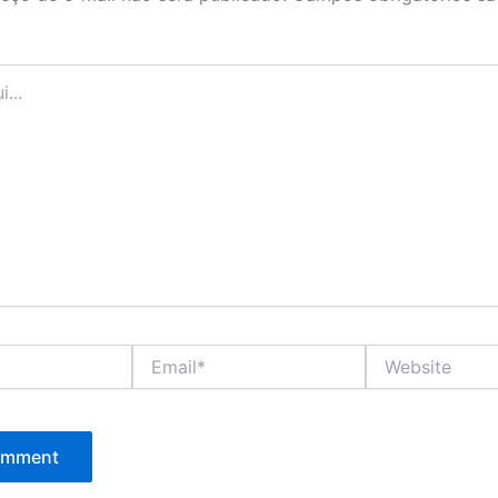
Email*
Website