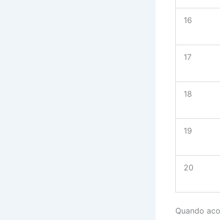
16
17
18
19
20
Quando acon