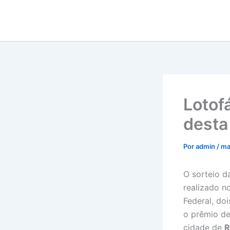
Ir
para
o
conteúdo
Lotof
desta
Por
admin
/
ma
O sorteio d
realizado n
Federal, do
o prêmio de
cidade de
R