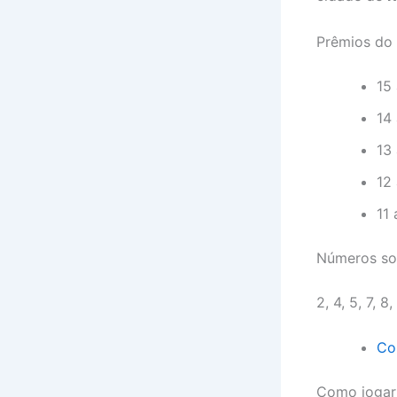
Prêmios do
15
14
13
12
11
Números so
2, 4, 5, 7, 8
Co
Como jogar 