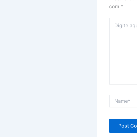
com
*
Digite
aqui...
Name*