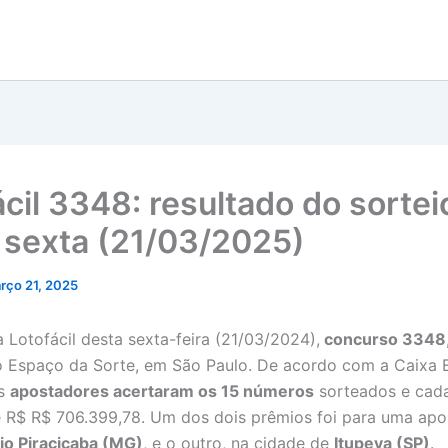
ácil 3348: resultado do sortei
 sexta (21/03/2025)
rço 21, 2025
a Lotofácil desta sexta-feira (21/03/2024),
concurso 3348
o Espaço da Sorte, em São Paulo. De acordo com a Caixa
is
apostadores acertaram os 15 números
sorteados e cad
 R$ R$ 706.399,78. Um dos dois prêmios foi para uma apos
io Piracicaba (MG)
, e o outro, na cidade de
Itupeva (SP)
.