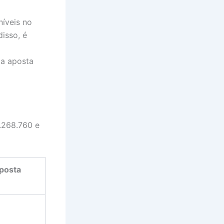
níveis no
disso, é
ma aposta
.268.760 e
aposta