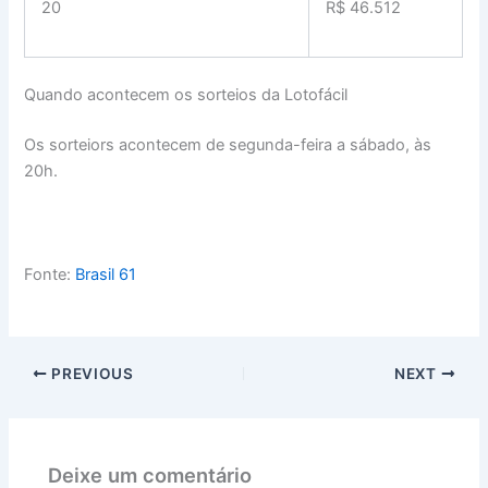
20
R$ 46.512
Quando acontecem os sorteios da Lotofácil
Os sorteiors acontecem de segunda-feira a sábado, às
20h.
Fonte:
Brasil 61
PREVIOUS
NEXT
Deixe um comentário