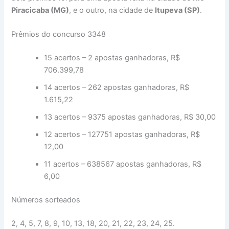
Piracicaba (MG)
, e o outro, na cidade de
Itupeva (SP)
.
Prêmios do concurso 3348
15 acertos – 2 apostas ganhadoras, R$
706.399,78
14 acertos – 262 apostas ganhadoras, R$
1.615,22
13 acertos – 9375 apostas ganhadoras, R$ 30,00
12 acertos – 127751 apostas ganhadoras, R$
12,00
11 acertos – 638567 apostas ganhadoras, R$
6,00
Números sorteados
2, 4, 5, 7, 8, 9, 10, 13, 18, 20, 21, 22, 23, 24, 25.