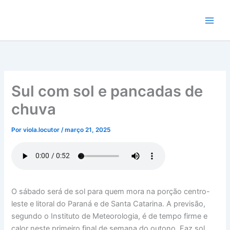
Ir
para
o
conteúdo
Sul com sol e pancadas de
chuva
Por
viola.locutor
/
março 21, 2025
O sábado será de sol para quem mora na porção centro-
leste e litoral do Paraná e de Santa Catarina. A previsão,
segundo o Instituto de Meteorologia, é de tempo firme e
calor neste primeiro final de semana do outono. Faz sol