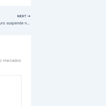
NEXT
Plano Safra: Tesouro suspende novas contratações de financiamento; Haddad anuncia MP para contornar situação
ão marcados