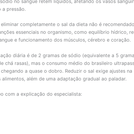
sódio no sangue retém líquidos, afetando os vasos sanguí
 a pressão.
 eliminar completamente o sal da dieta não é recomendado
funções essenciais no organismo, como equilíbrio hídrico, r
angue e funcionamento dos músculos, cérebro e coração.
ção diária é de 2 gramas de sódio (equivalente a 5 grama
de chá rasas), mas o consumo médio do brasileiro ultrapas
 chegando a quase o dobro. Reduzir o sal exige ajustes na
 alimentos, além de uma adaptação gradual ao paladar.
eo com a explicação do especialista: