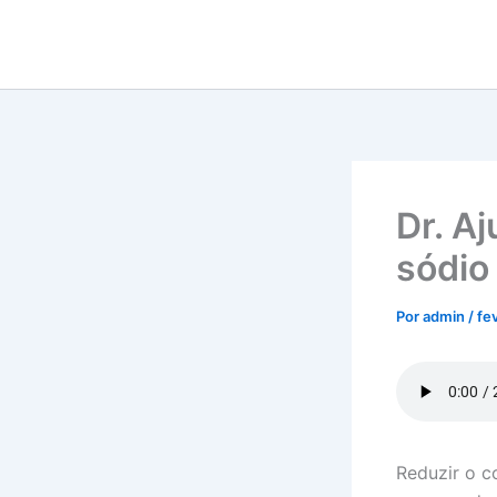
Ir
para
o
conteúdo
Dr. A
sódio
Por
admin
/
fe
Reduzir o c