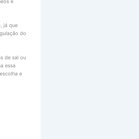
neos e
, já que
egulação do
s de sal ou
sa essa
 escolha e