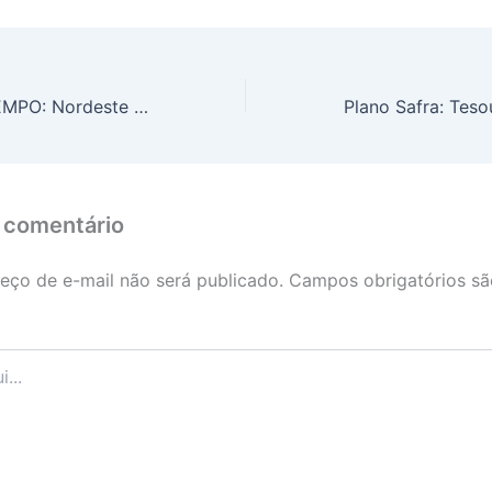
PREVISÃO DO TEMPO: Nordeste terá muitas nuvens com possibilidade de chuva isolada, neste sábado (22)
 comentário
eço de e-mail não será publicado.
Campos obrigatórios s