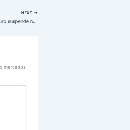
NEXT
Plano Safra: Tesouro suspende novas contratações de financiamento; Haddad anuncia MP para contornar situação
ão marcados