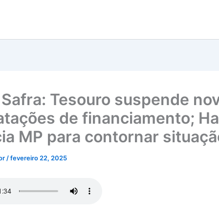
 Safra: Tesouro suspende no
atações de financiamento; H
ia MP para contornar situaçã
tor
/
fevereiro 22, 2025