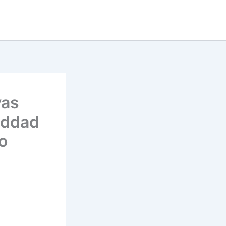
vas
addad
o