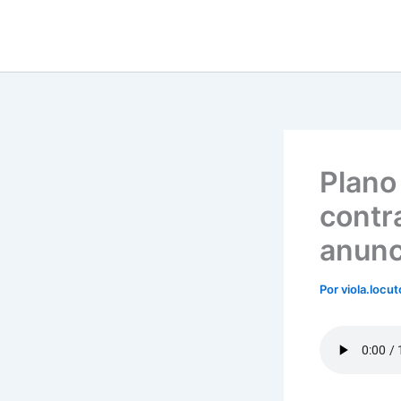
Ir
para
o
conteúdo
Plano
contr
anunc
Por
viola.locu