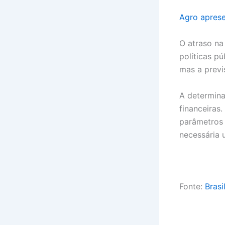
Agro aprese
O atraso n
políticas p
mas a previ
A determina
financeiras
parâmetros 
necessária 
Fonte:
Brasi