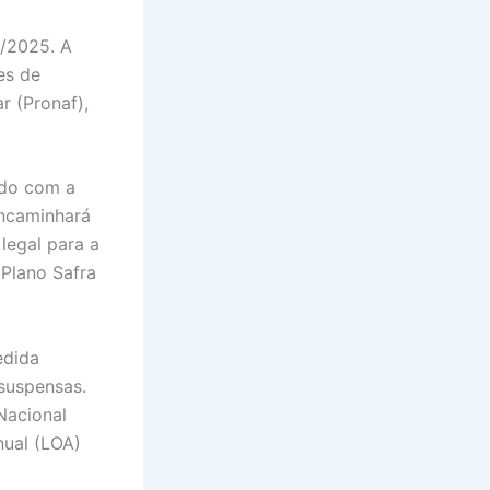
4/2025. A
es de
r (Pronaf),
rdo com a
encaminhará
legal para a
 Plano Safra
edida
 suspensas.
Nacional
nual (LOA)