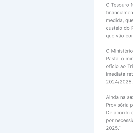
O Tesouro N
financiamen
medida, que
custeio do 
que vão con
O Ministéri
Pasta, o mi
ofício ao T
imediata re
2024/2025.
Ainda na se
Provisória 
De acordo c
por necessi
2025.”