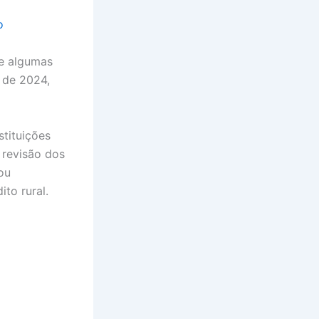
o
e algumas
 de 2024,
tituições
 revisão dos
ou
to rural.