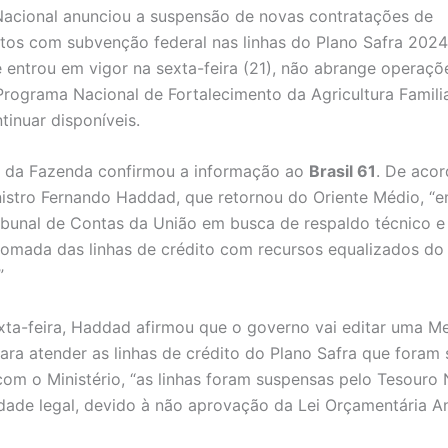
acional anunciou a suspensão de novas contratações de
tos com subvenção federal nas linhas do Plano Safra 202
 entrou em vigor na sexta-feira (21), não abrange operaçõ
Programa Nacional de Fortalecimento da Agricultura Familia
tinuar disponíveis.
o da Fazenda confirmou a informação ao
Brasil 61
. De aco
nistro Fernando Haddad, que retornou do Oriente Médio, “
ribunal de Contas da União em busca de respaldo técnico e 
tomada das linhas de crédito com recursos equalizados do
”
xta-feira, Haddad afirmou que o governo vai editar uma M
para atender as linhas de crédito do Plano Safra que foram
om o Ministério, “as linhas foram suspensas pelo Tesouro 
dade legal, devido à não aprovação da Lei Orçamentária A