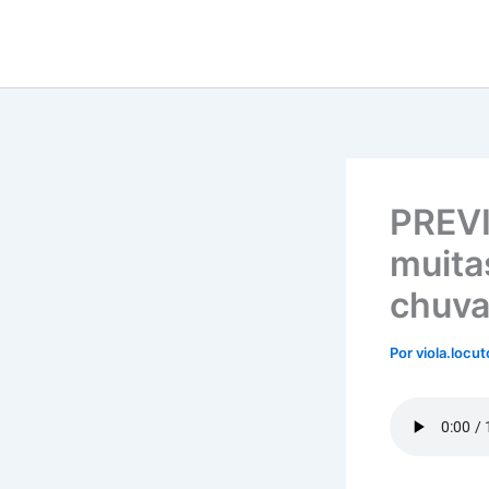
Ir
para
o
conteúdo
PREVI
muita
chuva
Por
viola.locu