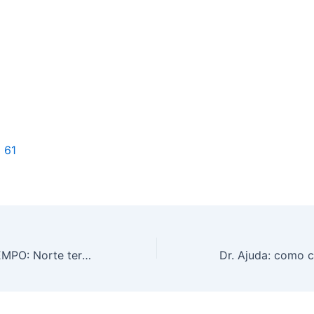
l 61
PREVISÃO DO TEMPO: Norte terá chuvas intensas, neste sábado (22)