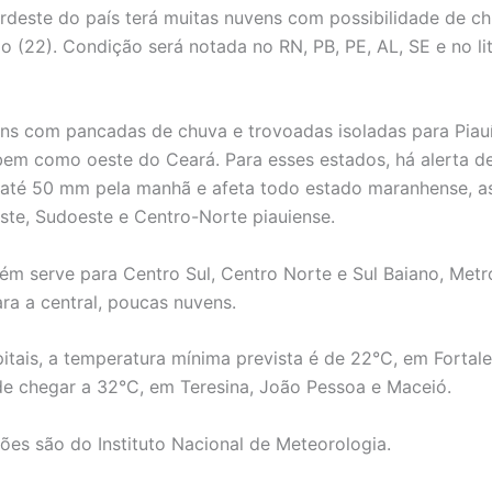
rdeste do país terá muitas nuvens com possibilidade de ch
o (22). Condição será notada no RN, PB, PE, AL, SE e no lit
ns com pancadas de chuva e trovoadas isoladas para Piauí
em como oeste do Ceará. Para esses estados, há alerta d
 até 50 mm pela manhã e afeta todo estado maranhense, a
ste, Sudoeste e Centro-Norte piauiense.
ém serve para Centro Sul, Centro Norte e Sul Baiano, Metr
ara a central, poucas nuvens.
pitais, a temperatura mínima prevista é de 22°C, em Fortale
 chegar a 32°C, em Teresina, João Pessoa e Maceió.
ões são do Instituto Nacional de Meteorologia.