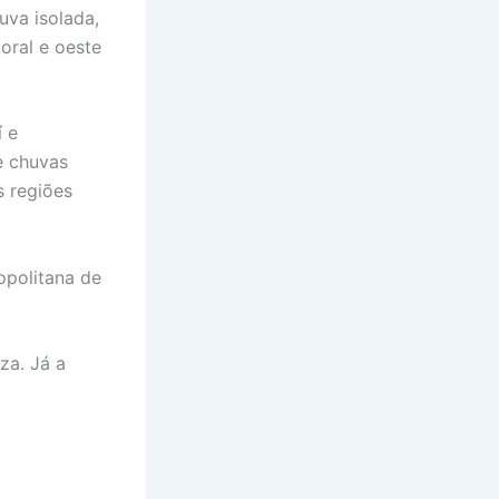
uva isolada,
oral e oeste
 e
e chuvas
s regiões
opolitana de
za. Já a