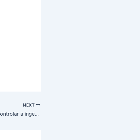
NEXT
Dr. Ajuda: como controlar a ingestão de sódio na hipertensão arterial?