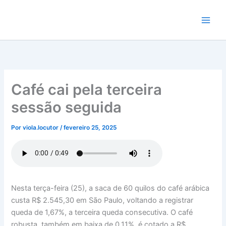
Ir
para
o
conteúdo
Café cai pela terceira
sessão seguida
Por
viola.locutor
/
fevereiro 25, 2025
Nesta terça-feira (25), a saca de 60 quilos do café arábica
custa R$ 2.545,30 em São Paulo, voltando a registrar
queda de 1,67%, a terceira queda consecutiva. O café
robusta, também em baixa de 0,11%, é cotado a R$