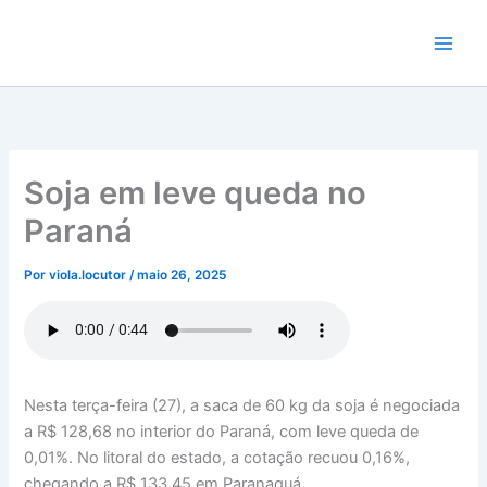
Ir
para
o
conteúdo
Soja em leve queda no
Paraná
Por
viola.locutor
/
maio 26, 2025
Nesta terça-feira (27), a saca de 60 kg da soja é negociada
a R$ 128,68 no interior do Paraná, com leve queda de
0,01%. No litoral do estado, a cotação recuou 0,16%,
chegando a R$ 133,45 em Paranaguá.