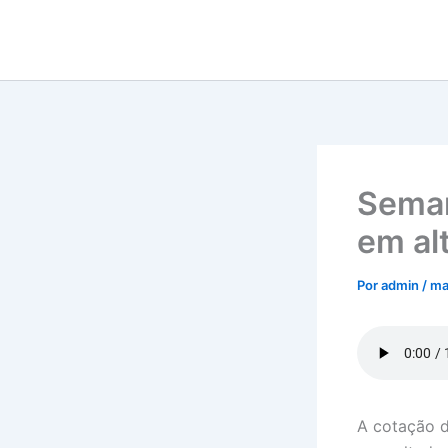
Ir
para
o
conteúdo
Seman
em al
Por
admin
/
ma
A cotação d