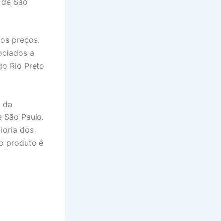
o de São
nos preços.
ociados a
do Rio Preto
o da
e São Paulo.
ioria dos
o produto é