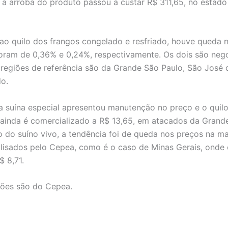
, a arroba do produto passou a custar R$ 311,65, no estad
ao quilo dos frangos congelado e resfriado, houve queda 
oram de 0,36% e 0,24%, respectivamente. Os dois são neg
 regiões de referência são da Grande São Paulo, São José 
o.
a suína especial apresentou manutenção no preço e o quil
ainda é comercializado a R$ 13,65, em atacados da Grand
o do suíno vivo, a tendência foi de queda nos preços na ma
lisados pelo Cepea, como é o caso de Minas Gerais, onde 
$ 8,71.
ações são do Cepea.