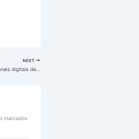
NEXT
Autorizados 15 canais digitais de TV em 10 cidades do Piauí, em 2024
ão marcados