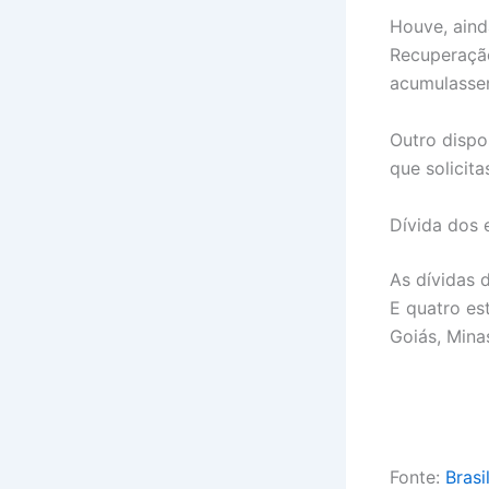
Houve, aind
Recuperação
acumulasse
Outro dispo
que solicit
Dívida dos
As dívidas 
E quatro es
Goiás, Mina
Fonte:
Brasi