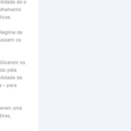
ilidade de o
selhamento
icas.
 Regime de
ulassem os
ilizarem os
ado pela
ilidade de
a – para
aterem uma
bras,