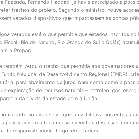
da Fazenda, Fernando Haddad, já havia antecipado a possib
vetar trechos do projeto. Segundo o ministro, houve acon
ssem vetados dispositivos que impactassem as contas públ
tigos vetados está o que permitia que estados inscritos no
 Fiscal (Rio de Janeiro, Rio Grande do Sul e Goiás) acum
com o Propag.
e também vetou o trecho que permitia aos governadores ut
 Fundo Nacional de Desenvolvimento Regional (FNDR), cri
butária, para abatimento de juros, bem como como a possib
 de exploração de recursos naturais – petróleo, gás, energi
parcela da dívida do estado com a União.
 houve veto ao dispositivo que possibilitava aos entes ab
us passivos com a União caso executem despesas, como o
te de responsabilidade do governo federal.