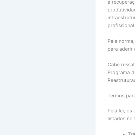
a recuperaç
produtivida
infraestrut
profissiona
Pela norma,
para aderir
Cabe ressal
Programa d
Reestruturaç
Termos para
Pela lei, o
listados no 
Tr