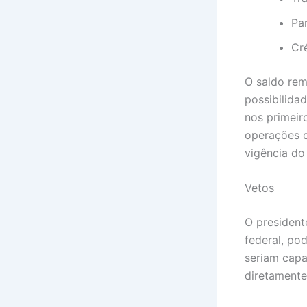
Par
Cr
O saldo rem
possibilida
nos primeir
operações d
vigência do
Vetos
O president
federal, po
seriam capa
diretament