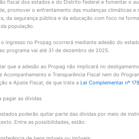
ão fiscal dos estados e do Distrito Federal e fomentar o 
de, promover o enfrentamento das mudanças climáticas e 
ura, da segurança pública e da educação com foco na form
l da população.
 o ingresso no Propag ocorrerá mediante adesão do estad
 ao programa vai até 31 de dezembro de 2025.
tar que a adesão ao Propag não implicará no desligament
e Acompanhamento e Transparência Fiscal nem do Progra
ão e Ajuste Fiscal, de que trata a
Lei Complementar nº 178
 pagar as dívidas
s estados poderão quitar parte das dívidas por meio de ins
texto. Entre as possibilidades, estão:
ansferência de bens móveis ou imóveis;