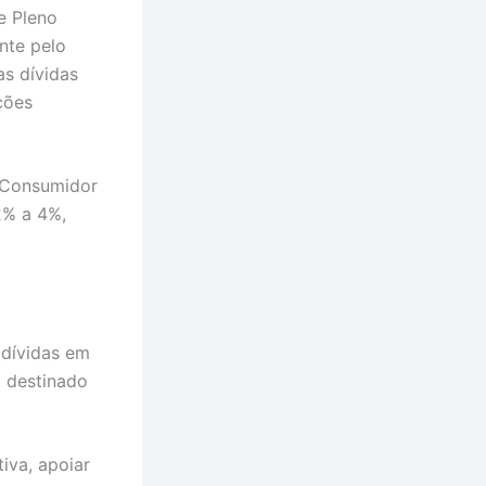
e Pleno
nte pelo
as dívidas
ções
o Consumidor
2% a 4%,
 dívidas em
, destinado
iva, apoiar