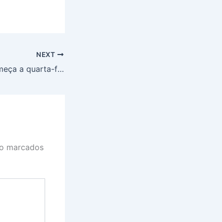
NEXT
Preço da soja começa a quarta-feira (15) em queda, no Paraná
ão marcados