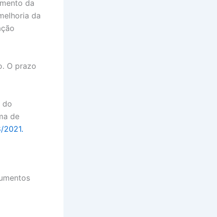
aumento da
melhoria da
ação
o. O prazo
o do
ma de
/2021.
trumentos