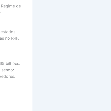
o Regime de
–
 estados
das no RRF.
65 bilhões.
 sendo:
evedores.