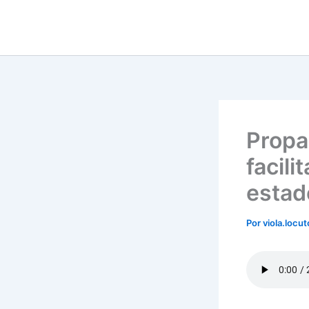
Ir
para
o
conteúdo
Propa
facil
estad
Por
viola.locu