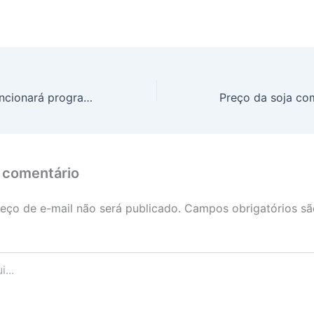
Propag: como funcionará programa que facilita pagamento de dívidas dos estados e do DF com a União
 comentário
eço de e-mail não será publicado.
Campos obrigatórios s