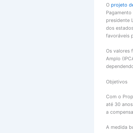
O
projeto d
Pagamento d
presidente L
dos estados
favoráveis 
Os valores 
Amplo (IPCA
dependendo
Objetivos
Com o Propa
até 30 anos
a compensar
A medida bu