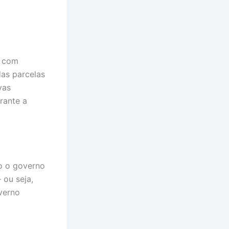
, com
das parcelas
vas
rante a
do o governo
 ou seja,
verno