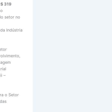
R$ 319
 o
do setor no
da Indústria
etor
volvimento,
izagem
rial
i –
ra o Setor
ndas