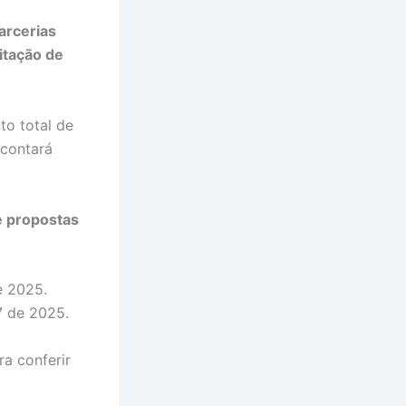
arcerias
itação de
to total de
 contará
e propostas
e 2025.
7 de 2025.
a conferir