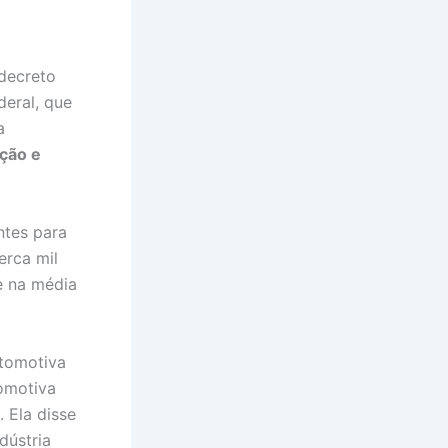
decreto
deral, que
a
ação e
ntes para
erca mil
e na média
utomotiva
tomotiva
 Ela disse
dústria