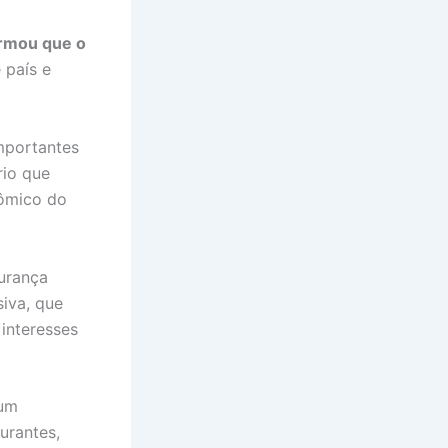
firmou que o
 país e
mportantes
rio que
nômico do
gurança
siva, que
interesses
 um
urantes,