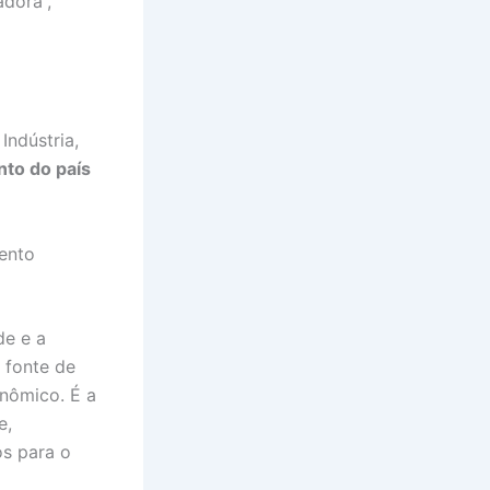
adora”,
Indústria,
nto do país
mento
de e a
a fonte de
nômico. É a
e,
os para o