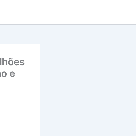
lhões
ão e