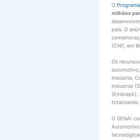
O
Programa
milhões par
desenvolvim
país. O anú
comemoraç
(CNI), em Br
Os recurso
automotivo,
Indústria, 
Industrial (
(Embrapii).
totalizando
O SENAI coo
Automotivo.
tecnológica