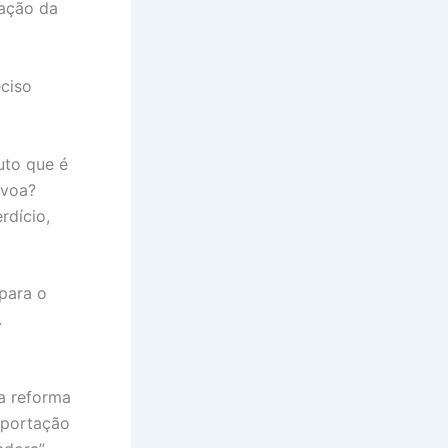
vação da
eciso
uto que é
 voa?
rdício,
 para o
.
a reforma
xportação