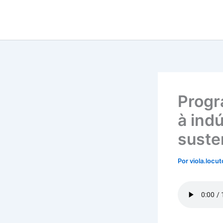
Ir
para
o
conteúdo
Progr
à ind
suste
Por
viola.locu