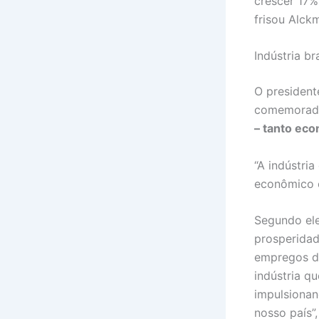
crescer 17%
frisou Alckm
Indústria bra
O president
comemorado
– tanto eco
“A indústri
econômico e
Segundo ele
prosperidad
empregos de
indústria q
impulsionan
nosso país”,