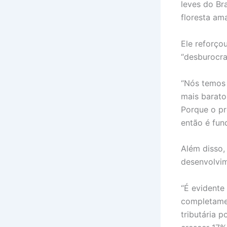
leves do Bra
floresta am
Ele reforço
“desburocra
“Nós temos 
mais barato
Porque o pr
então é fun
Além disso,
desenvolvim
“É evidente
completamen
tributária 