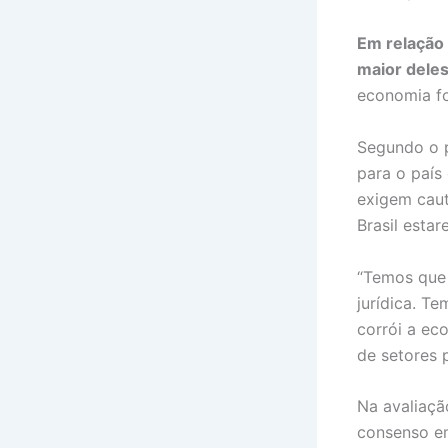
Em relação 
maior deles
economia fo
Segundo o 
para o país
exigem caut
Brasil esta
“Temos que 
jurídica. T
corrói a ec
de setores p
Na avaliaçã
consenso em