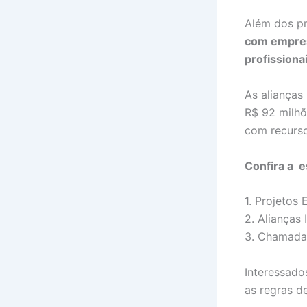
Além dos pr
com empresa
profissiona
As alianças 
R$ 92 milhõ
com recurso
Confira a 
1. Projetos
2. Alianças 
3. Chamada 
Interessad
as regras d