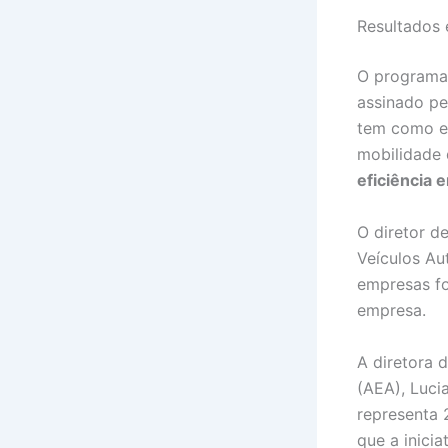
Resultados
O programa 
assinado pe
tem como en
mobilidade 
eficiência 
O diretor d
Veículos Au
empresas fo
empresa.
A diretora 
(AEA), Luci
representa 
que a inici