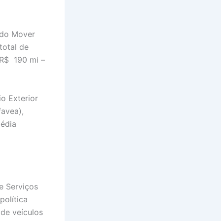
 do Mover
total de
 R$ 190 mi –
o Exterior
avea),
Média
e Serviços
política
 de veículos