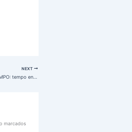
NEXT
PREVISÃO DO TEMPO: tempo encoberto com chuvas predomina no Norte, nesta segunda-feira (17)
ão marcados