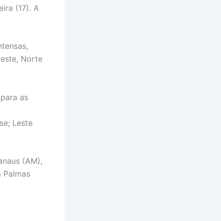
ra (17). A
ntensas,
este, Norte
para as
se; Leste
anaus (AM),
m Palmas