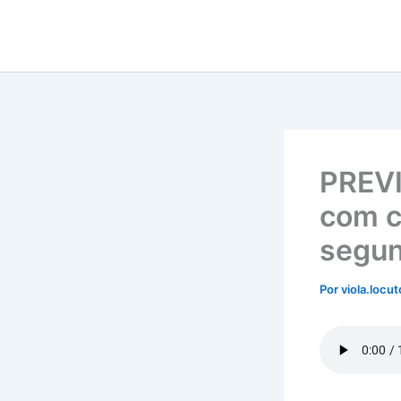
Ir
para
o
conteúdo
PREV
com c
segun
Por
viola.locu