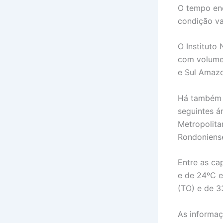
O tempo enc
condição va
O Instituto 
com volume
e Sul Amazo
Há também a
seguintes á
Metropolita
Rondoniense
Entre as ca
e de 24ºC e
(TO) e de 3
As informaç