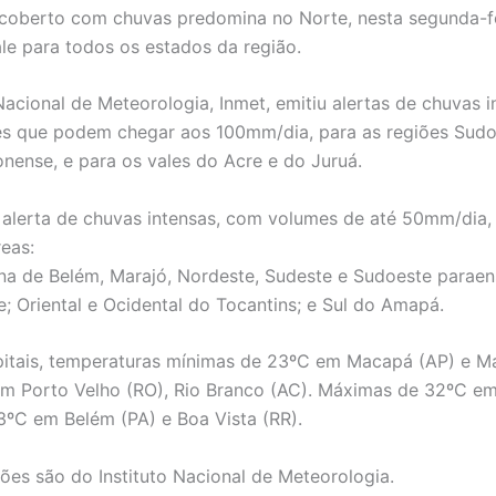
oberto com chuvas predomina no Norte, nesta segunda-fei
le para todos os estados da região.
Nacional de Meteorologia, Inmet, emitiu alertas de chuvas i
s que podem chegar aos 100mm/dia, para as regiões Sudo
nense, e para os vales do Acre e do Juruá.
lerta de chuvas intensas, com volumes de até 50mm/dia, 
reas:
na de Belém, Marajó, Nordeste, Sudeste e Sudoeste paraen
; Oriental e Ocidental do Tocantins; e Sul do Amapá.
pitais, temperaturas mínimas de 23ºC em Macapá (AP) e M
m Porto Velho (RO), Rio Branco (AC). Máximas de 32ºC e
3ºC em Belém (PA) e Boa Vista (RR).
ões são do Instituto Nacional de Meteorologia.