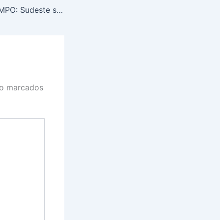
PREVISÃO DO TEMPO: Sudeste será chuvoso, nesta terça-feira (4)
ão marcados