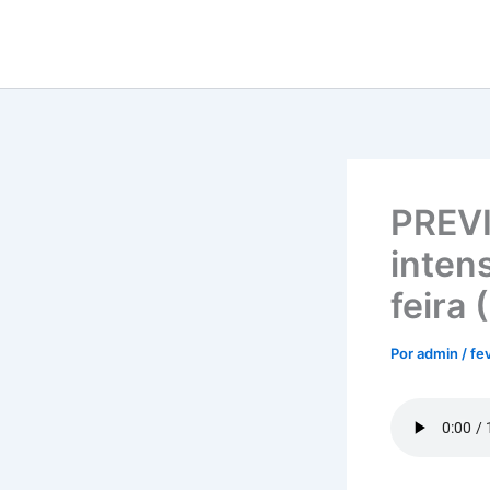
Ir
para
o
conteúdo
PREVI
inten
feira 
Por
admin
/
fe