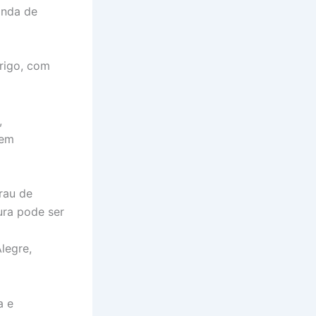
 onda de
rigo, com
,
bem
rau de
ura pode ser
legre,
a e