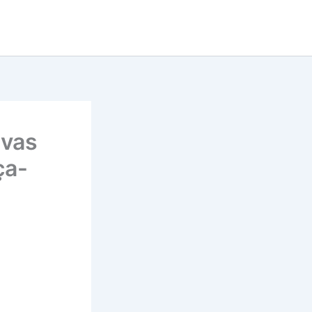
uvas
ça-