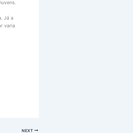
nuvens.
. Já a
r varia
NEXT