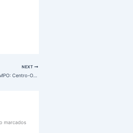
NEXT
PREVISÃO DO TEMPO: Centro-Oeste será chuvoso, nesta terça-feira (18)
ão marcados