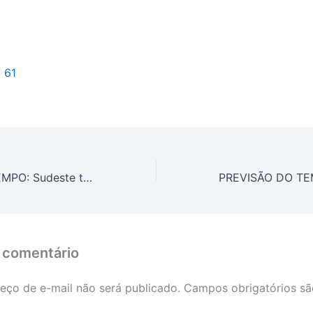
l 61
PREVISÃO DO TEMPO: Sudeste terá variação de céu com poucas e muitas nuvens, nesta terça-feira (18)
 comentário
eço de e-mail não será publicado.
Campos obrigatórios s