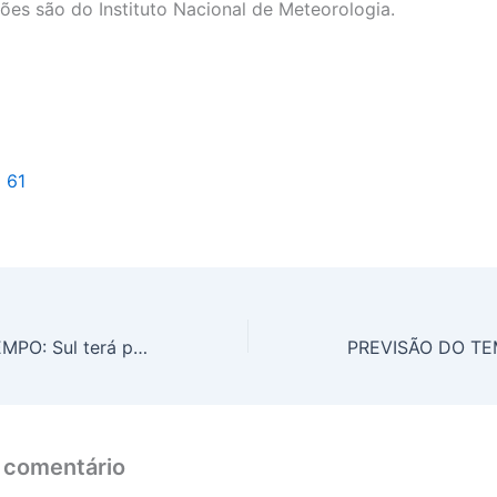
ões são do Instituto Nacional de Meteorologia.
l 61
PREVISÃO DO TEMPO: Sul terá pancadas de chuva e trovoadas isoladas, nesta terça-feira (18)
 comentário