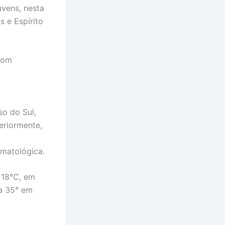
uvens, nesta
s e Espírito
com
so do Sul,
eriormente,
matológica.
e 18°C, em
 a 35° em