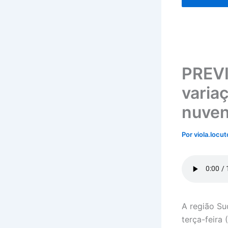
PREVI
varia
nuven
Por
viola.locu
A região Su
terça-feira 