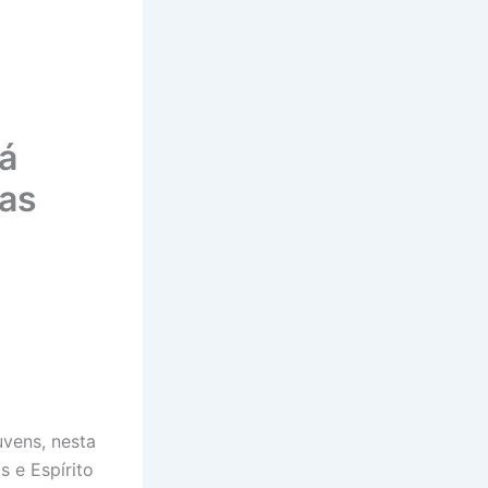
á
tas
uvens, nesta
s e Espírito