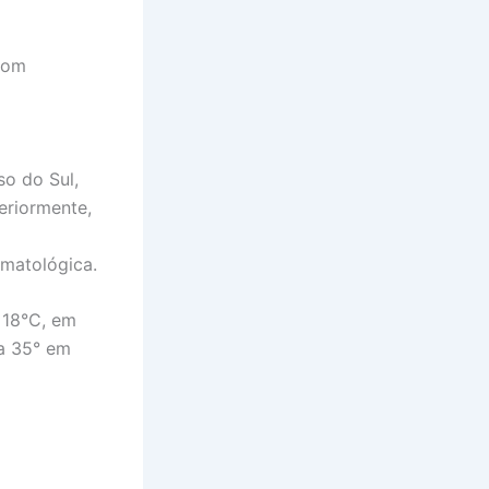
com
so do Sul,
eriormente,
matológica.
e 18°C, em
 a 35° em