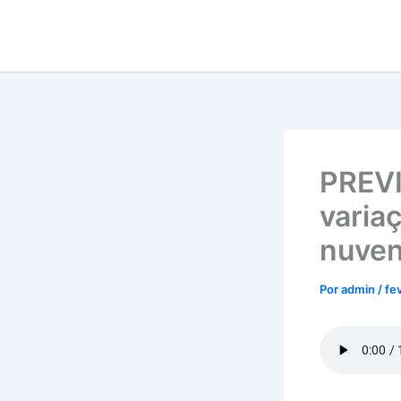
Ir
para
o
conteúdo
PREVI
varia
nuven
Por
admin
/
fe