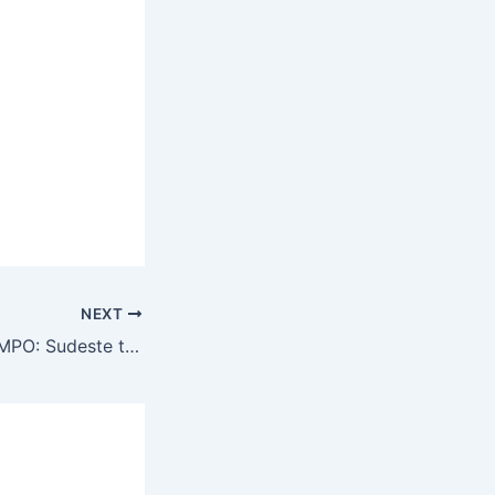
NEXT
PREVISÃO DO TEMPO: Sudeste terá variação de céu com poucas e muitas nuvens, nesta terça-feira (18)