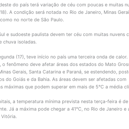
deste do país terá variação de céu com poucas e muitas n
(18). A condição será notada no Rio de Janeiro, Minas Gerai
como no norte de São Paulo.
Sul e sudoeste paulista devem ter céu com muitas nuvens 
 chuva isoladas.
gunda (17), teve início no país uma terceira onda de calor.
e, o fenômeno deve afetar áreas dos estados do Mato Gros
Minas Gerais, Santa Catarina e Paraná, se estendendo, post
os do Goiás e da Bahia. As áreas devem ser afetadas com
s máximas que podem superar em mais de 5°C a média cli
pitais, a temperatura mínima prevista nesta terça-feira é d
nte. Já a máxima pode chegar a 41°C, no Rio de Janeiro e
 Vitória.