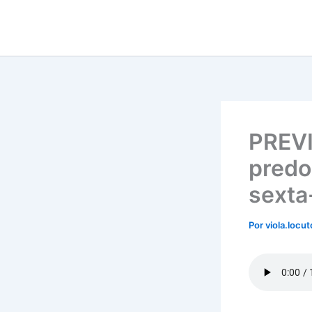
Ir
para
o
conteúdo
PREVI
predo
sexta-
Por
viola.locu