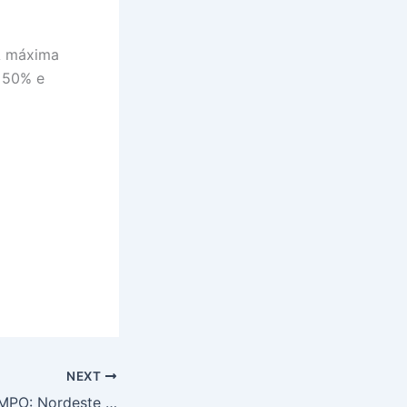
 A máxima
e 50% e
NEXT
PREVISÃO DO TEMPO: Nordeste terá predominância de chuva isolada, nesta sexta-feira (14)