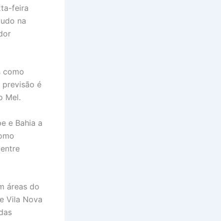
ta-feira
tudo na
dor
es como
 previsão é
o Mel.
pe e Bahia a
como
 entre
m áreas do
e Vila Nova
adas