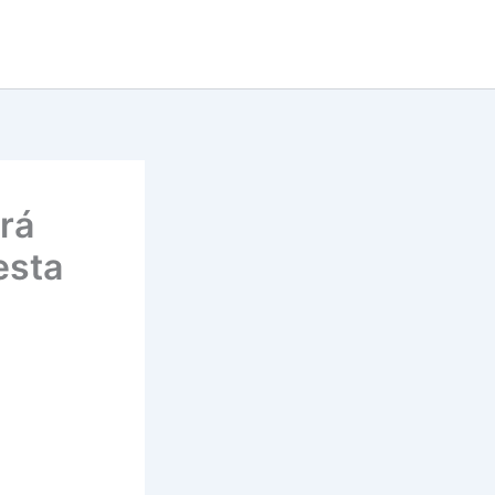
rá
esta