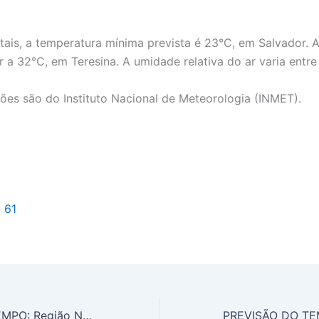
itais, a temperatura mínima prevista é 23°C, em Salvador.
 a 32°C, em Teresina. A umidade relativa do ar varia entr
ões são do Instituto Nacional de Meteorologia (INMET).
l 61
PREVISÃO DO TEMPO: Região Norte terá sexta-feira (14) de chuva intensa em quase todos os estados