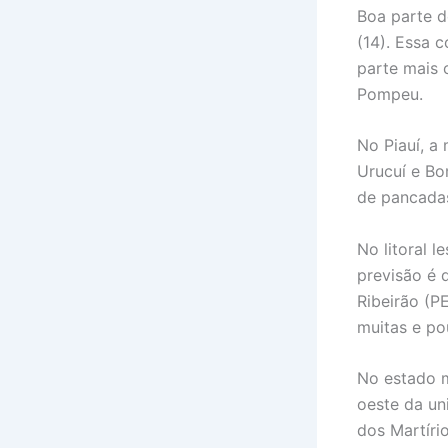
Boa parte d
(14). Essa 
parte mais 
Pompeu.
No Piauí, a
Urucuí e Bo
de pancadas
No litoral 
previsão é 
Ribeirão (PE
muitas e p
No estado m
oeste da un
dos Martíri