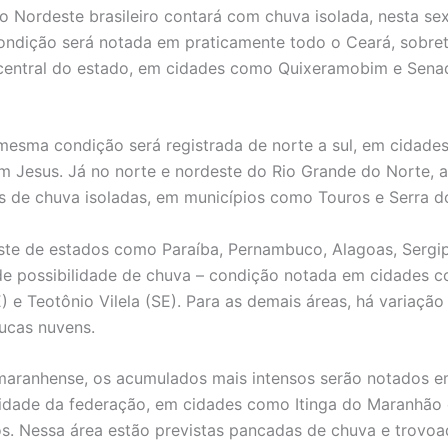
o Nordeste brasileiro contará com chuva isolada, nesta sex
condição será notada em praticamente todo o Ceará, sobre
central do estado, em cidades como Quixeramobim e Sena
 mesma condição será registrada de norte a sul, em cidad
m Jesus. Já no norte e nordeste do Rio Grande do Norte, a
 de chuva isoladas, em municípios como Touros e Serra d
leste de estados como Paraíba, Pernambuco, Alagoas, Sergi
de possibilidade de chuva – condição notada em cidades 
) e Teotônio Vilela (SE). Para as demais áreas, há variação
oucas nuvens.
aranhense, os acumulados mais intensos serão notados e
idade da federação, em cidades como Itinga do Maranhão 
os. Nessa área estão previstas pancadas de chuva e trovo