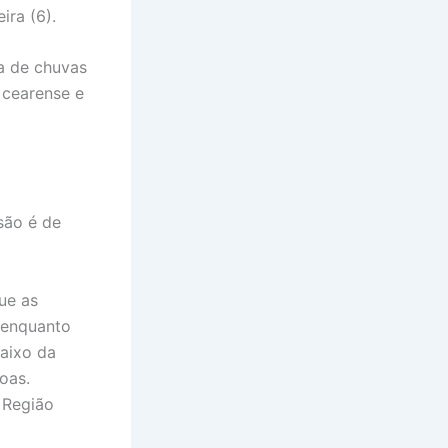
ira (6).
a de chuvas
 cearense e
são é de
ue as
 enquanto
aixo da
oas.
 Região