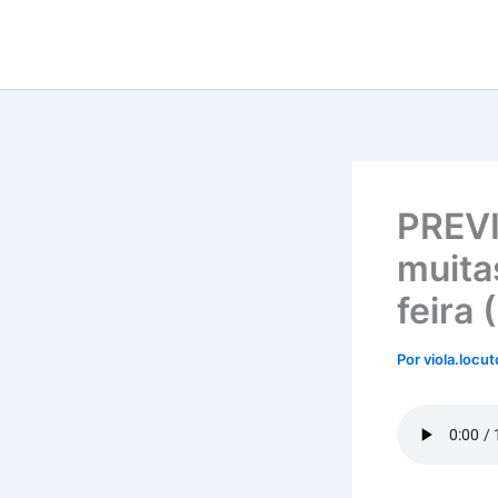
Ir
para
o
conteúdo
PREVI
muita
feira 
Por
viola.locu