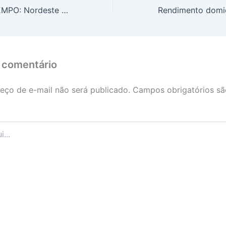
PREVISÃO DO TEMPO: Nordeste terá muitas nuvens e chuva, nesta quinta-feira (6)
 comentário
eço de e-mail não será publicado.
Campos obrigatórios s