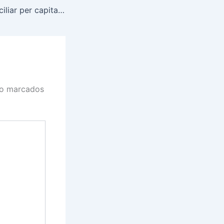
Rendimento domiciliar per capita no Brasil foi de R$ 2.069; confira ranking por estado
ão marcados