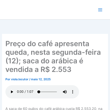
Ir
para
o
conteúdo
Preço do café apresenta
queda, nesta segunda-feira
(12); saca do arábica é
vendida a R$ 2.553
Por
viola.locutor
/
maio 12, 2025
A saca de 60 quilos do café arábica custa R$ 2.553,20, na