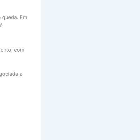
e queda. Em
 é
mento, com
egociada a