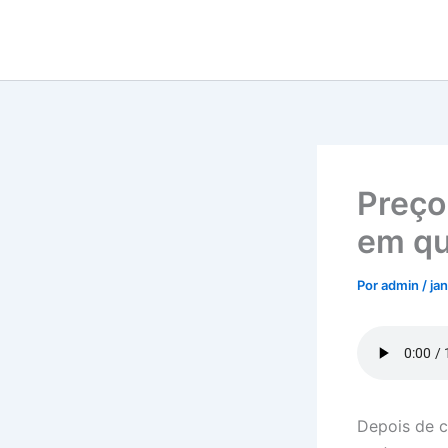
Ir
para
o
conteúdo
Preço
em qu
Por
admin
/
ja
Depois de c