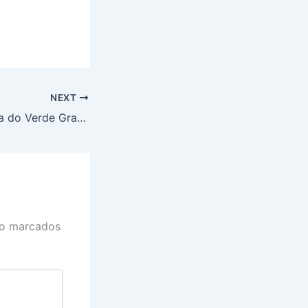
NEXT
Bacia Hidrográfica do Verde Grande: prazo para pagamento da taxa de uso da água de domínio da União vence em 30 de abril
ão marcados