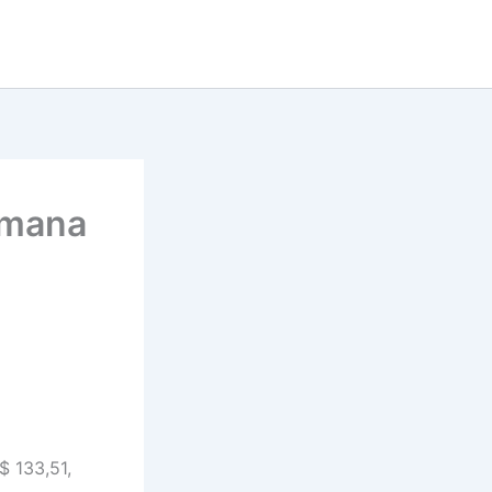
emana
$ 133,51,