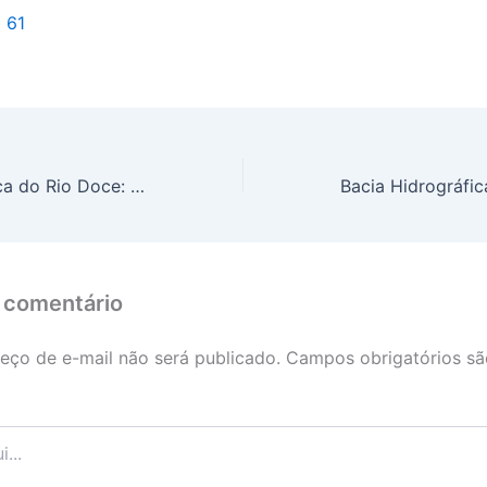
l 61
Bacia Hidrográfica do Rio Doce: prazo para pagamento da taxa de uso da água de domínio da União vence em 30 de abril
 comentário
eço de e-mail não será publicado.
Campos obrigatórios s