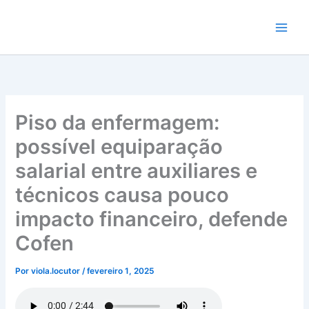
Ir
para
o
conteúdo
Piso da enfermagem:
possível equiparação
salarial entre auxiliares e
técnicos causa pouco
impacto financeiro, defende
Cofen
Por
viola.locutor
/
fevereiro 1, 2025