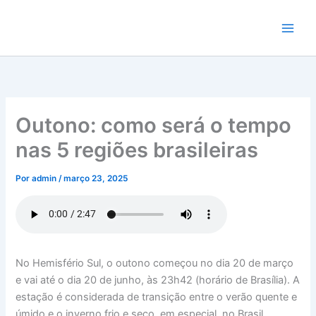
Ir
para
o
conteúdo
Outono: como será o tempo
nas 5 regiões brasileiras
Por
admin
/
março 23, 2025
No Hemisfério Sul, o outono começou no dia 20 de março
e vai até o dia 20 de junho, às 23h42 (horário de Brasília). A
estação é considerada de transição entre o verão quente e
úmido e o inverno frio e seco, em especial, no Brasil