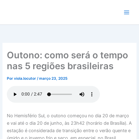
Ir
para
o
conteúdo
Outono: como será o tempo
nas 5 regiões brasileiras
Por
viola.locutor
/
março 23, 2025
No Hemisfério Sul, o outono começou no dia 20 de março
e vai até o dia 20 de junho, às 23h42 (horário de Brasília). A
estação é considerada de transição entre o verão quente e
úmido e o inverno frio e seco, em especial, no Brasil