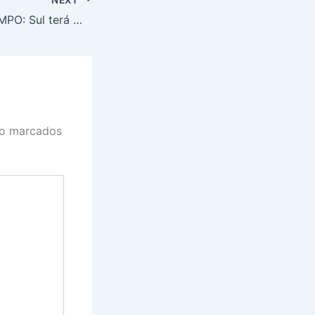
PREVISÃO DO TEMPO: Sul terá muitas nuvens com chuva isolada, neste domingo (23)
ão marcados