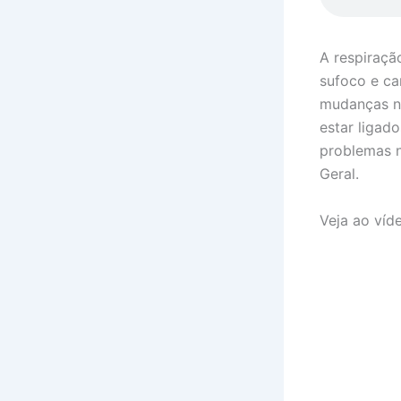
A respiraçã
sufoco e ca
mudanças no
estar ligad
problemas n
Geral.
Veja ao víd