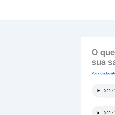
Ir
para
o
conteúdo
O que
sua s
Por
viola.locu