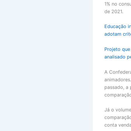
1% no consu
de 2021.
Educação in
adotam crit
Projeto que
analisado p
A Confedera
animadores.
passado, a 
comparação
Já o volume
comparação.
conta venda