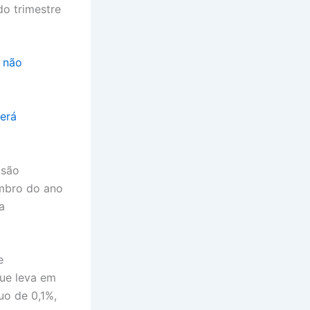
o trimestre
s não
será
 são
embro do ano
a
e
que leva em
uo de 0,1%,