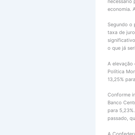
necessário 
economia. A
Segundo o p
taxa de jur
significati
o que já ser
A elevação 
Política Mo
13,25% para
Conforme in
Banco Centr
para 5,23%.
passado, qu
A Confedera