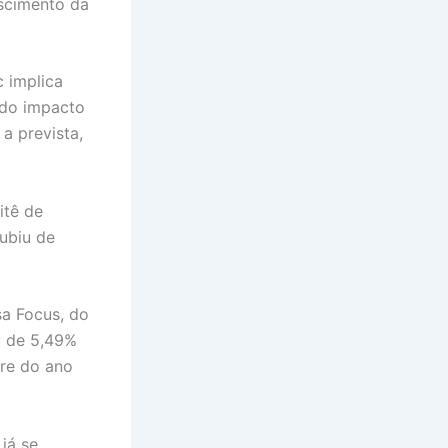
escimento da
.
c implica
ado impacto
a prevista,
itê de
subiu de
sa Focus, do
u de 5,49%
tre do ano
já se