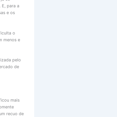
 E, para a
sas e os
iculta o
em menos e
lizada pelo
mercado de
ficou mais
somente
 um recuo de