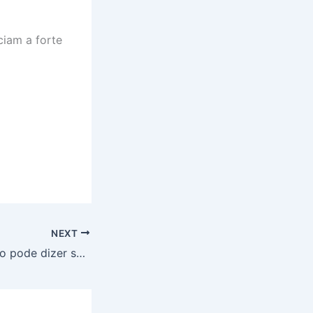
ciam a forte
NEXT
O que a respiração pode dizer sobre a sua saúde