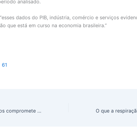
eríodo analisado.
 “esses dados do PIB, indústria, comércio e serviços eviden
ão que está em curso na economia brasileira.”
l 61
Elevação dos juros compromete economia do Brasil, afirma CNI