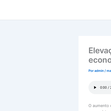
Ir
para
o
conteúdo
Eleva
econo
Por
admin
/
ma
O aumento d