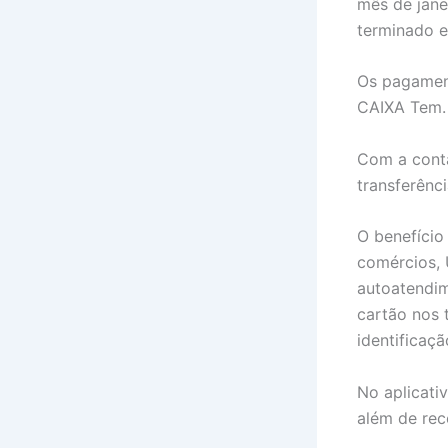
mês de jane
terminado 
Os pagamen
CAIXA Tem
Com a conta
transferênci
O benefíci
comércios, 
autoatendim
cartão nos 
identificaç
No aplicati
além de rec