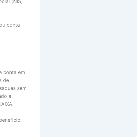
cial (NIS)
ou conta
a conta em
s de
 saques sem
ndo a
CAIXA.
benefício,