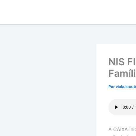
Ir
para
o
conteúdo
NIS F
Famíli
Por
viola.locu
A CAIXA ini