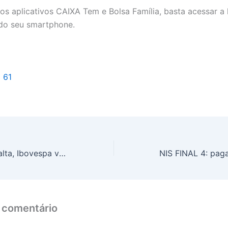
 os aplicativos CAIXA Tem e Bolsa Família, basta acessar a 
 do seu smartphone.
l 61
Depois de forte alta, Ibovespa volta a fechar em queda
 comentário