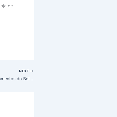
loja de
NEXT
NIS FINAL 4: pagamentos do Bolsa Família nesta quinta-feira (23)