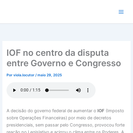
Ir
para
o
conteúdo
IOF no centro da disputa
entre Governo e Congresso
Por
viola.locutor
/
maio 29, 2025
A decisão do governo federal de aumentar o
IOF
(Imposto
sobre Operações Financeiras) por meio de decretos
presidenciais, sem passar pelo Congresso, provocou forte
reação no Legislativo e acirrou o clima entre os Poderes. A