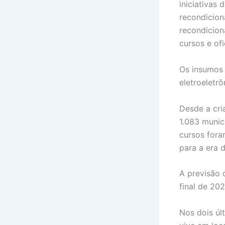
iniciativas
recondicio
recondicion
cursos e ofi
Os insumos
eletroeletrô
Desde a cri
1.083 munic
cursos fora
para a era di
A previsão 
final de 202
Nos dois úl