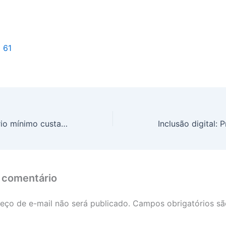
l 61
Reajuste do salário mínimo custará mais de R$ 4 bilhões aos cofres municipais em 2025, diz CNM
 comentário
eço de e-mail não será publicado.
Campos obrigatórios s