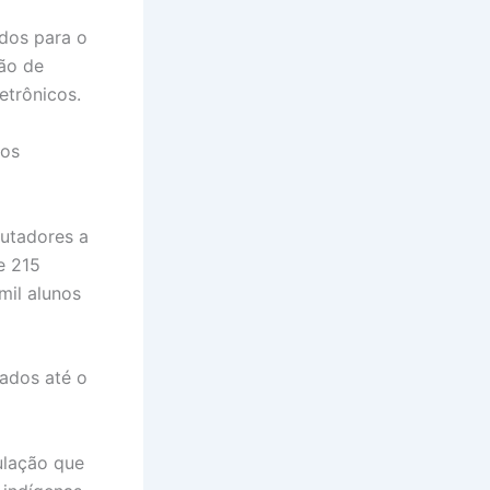
dos para o
ção de
etrônicos.
tos
utadores a
e 215
mil alunos
ados até o
ulação que