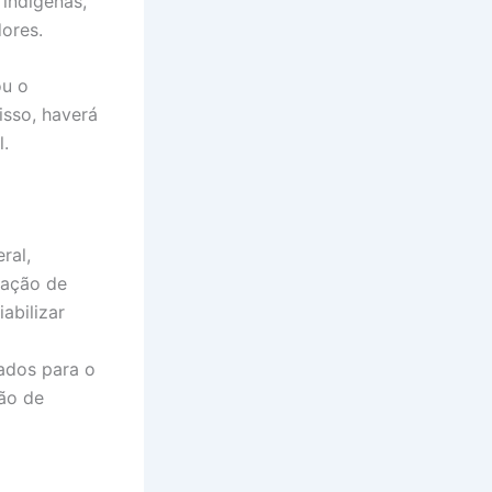
 indígenas,
dores.
ou o
isso, haverá
l.
ral,
tação de
abilizar
ados para o
ção de