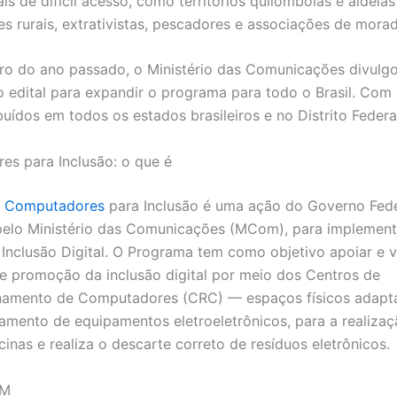
is de difícil acesso, como territórios quilombolas e aldeias
es rurais, extrativistas, pescadores e associações de mora
o do ano passado, o Ministério das Comunicações divulg
o edital para expandir o programa para todo o Brasil. Com 
buídos em todos os estados brasileiros e no Distrito Federa
s para Inclusão: o que é
 Computadores
para Inclusão é uma ação do Governo Fede
pelo Ministério das Comunicações (MCom), para implemen
 Inclusão Digital. O Programa tem como objetivo apoiar e vi
 de promoção da inclusão digital por meio dos Centros de
namento de Computadores (CRC) — espaços físicos adapt
amento de equipamentos eletroeletrônicos, para a realiza
cinas e realiza o descarte correto de resíduos eletrônicos.
OM