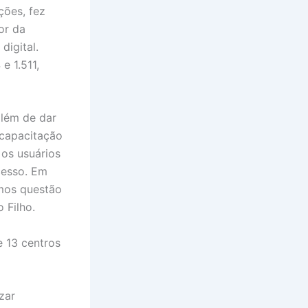
ções, fez
or da
digital.
e 1.511,
além de dar
 capacitação
 os usuários
cesso. Em
emos questão
 Filho.
 13 centros
zar