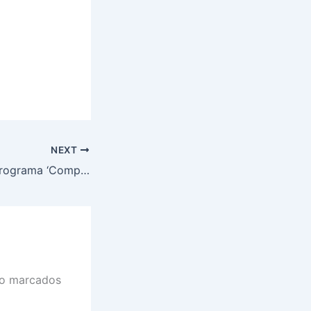
NEXT
Inclusão digital: Programa ‘Computadores para Inclusão’ registra maior doação da história em 2024
ão marcados