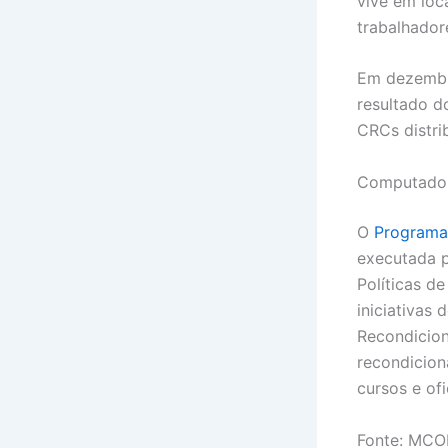
vive em loca
trabalhador
Em dezembr
resultado d
CRCs distri
Computadore
O
Programa
executada 
Políticas de
iniciativas
Recondicio
recondicion
cursos e ofi
Fonte: MC