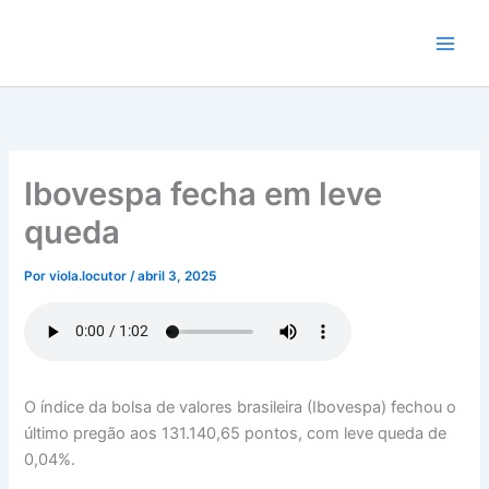
Ir
para
o
conteúdo
Ibovespa fecha em leve
queda
Por
viola.locutor
/
abril 3, 2025
O índice da bolsa de valores brasileira (Ibovespa) fechou o
último pregão aos 131.140,65 pontos, com leve queda de
0,04%.