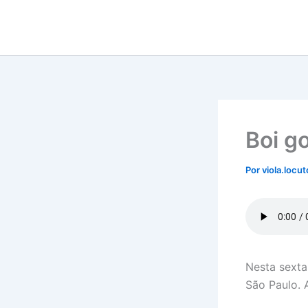
Ir
para
o
conteúdo
Boi g
Por
viola.locu
Nesta sexta-
São Paulo. 