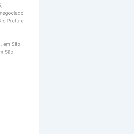
%,
 negociado
io Preto e
0, em São
em São