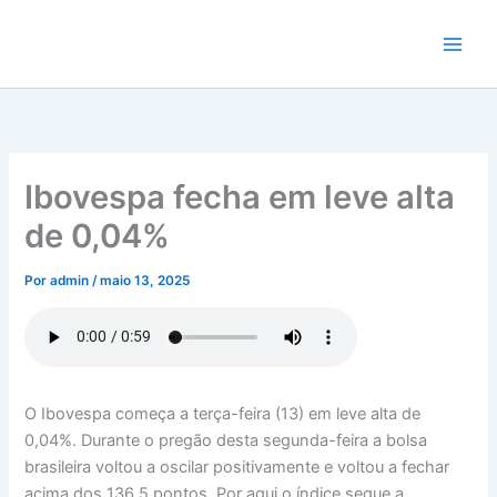
Ir
para
o
conteúdo
Ibovespa fecha em leve alta
de 0,04%
Por
admin
/
maio 13, 2025
O Ibovespa começa a terça-feira (13) em leve alta de
0,04%. Durante o pregão desta segunda-feira a bolsa
brasileira voltou a oscilar positivamente e voltou a fechar
acima dos 136,5 pontos. Por aqui o índice segue a