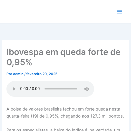
Ir
para
o
conteúdo
Ibovespa em queda forte de
0,95%
Por
admin
/
fevereiro 20, 2025
A bolsa de valores brasileira fechou em forte queda nesta
quarta-feira (19) de 0,95%, chegando aos 127,3 mil pontos.
Para os especialistas, a baixa do índice é, na verdade, um