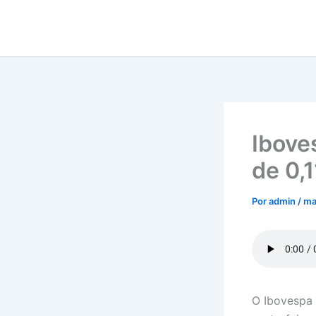
Ir
para
o
conteúdo
Ibove
de 0,
Por
admin
/
ma
O Ibovespa 