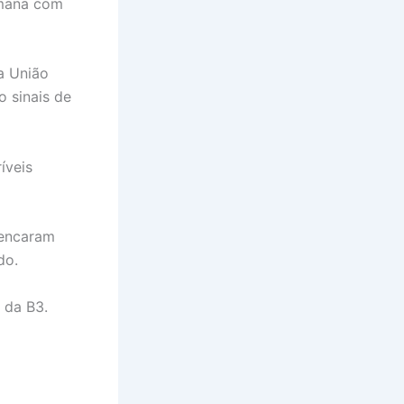
semana com
a União
o sinais de
íveis
pencaram
ado.
 da B3.