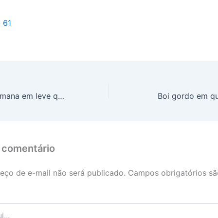
l 61
Dólar começa semana em leve queda, cotado a R$ 5,67
Boi gordo em q
 comentário
eço de e-mail não será publicado.
Campos obrigatórios s