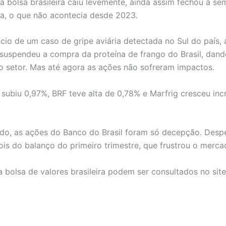
, a bolsa brasileira caiu levemente, ainda assim fechou a 
ta, o que não acontecia desde 2023.
io de um caso de gripe aviária detectada no Sul do país, 
 suspendeu a compra da proteína de frango do Brasil, dand
 o setor. Mas até agora as ações não sofreram impactos.
 subiu 0,97%, BRF teve alta de 0,78% e Marfrig cresceu incr
ado, as ações do Banco do Brasil foram só decepção. Des
is do balanço do primeiro trimestre, que frustrou o merc
 bolsa de valores brasileira podem ser consultados no site