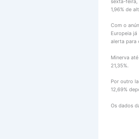
sexta-feira
1,96% de al
Com o anúnc
Europeia já
alerta para
Minerva até
21,35%.
Por outro l
12,69% depo
Os dados da