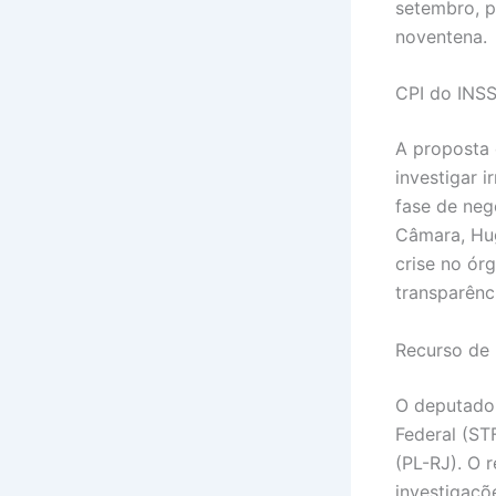
setembro, p
noventena.
CPI do INS
A proposta 
investigar 
fase de neg
Câmara, Hug
crise no ór
transparênc
Recurso de
O deputado 
Federal (S
(PL-RJ). O 
investigaçõ