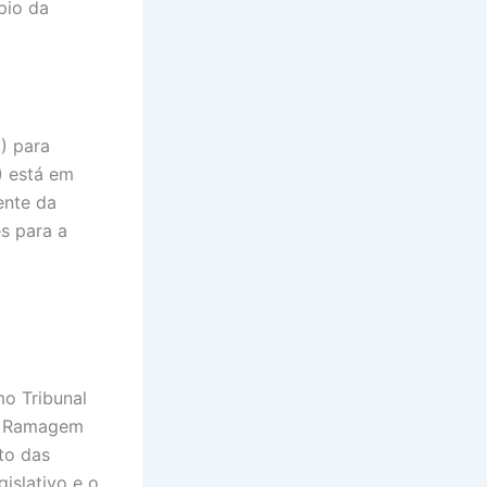
pio da
) para
) está em
ente da
s para a
o Tribunal
re Ramagem
to das
islativo e o