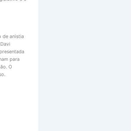
 de anistia
 Davi
apresentada
lham para
ção. O
so.