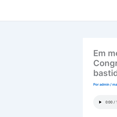
Ir
para
o
conteúdo
Em me
Congr
basti
Por
admin
/
ma