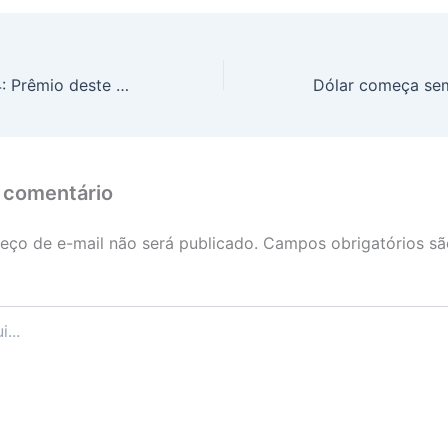
Mega-Sena 2864: Prêmio deste sábado (17) acumula e sorteio chega a R$ 100 milhões
 comentário
eço de e-mail não será publicado.
Campos obrigatórios s