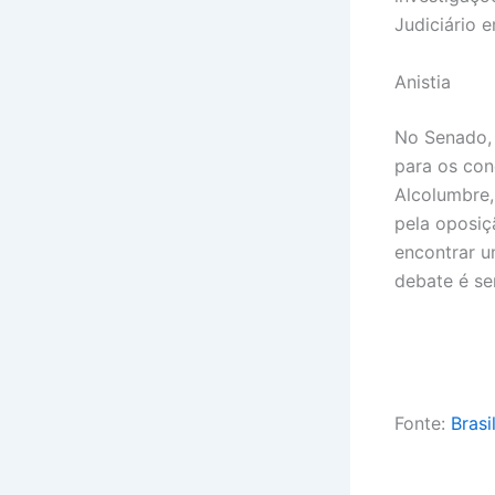
Judiciário 
Anistia
No Senado, 
para os con
Alcolumbre,
pela oposiçã
encontrar u
debate é se
Fonte:
Brasi