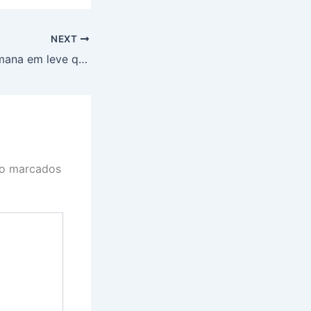
NEXT
Dólar começa semana em leve queda, cotado a R$ 5,67
ão marcados