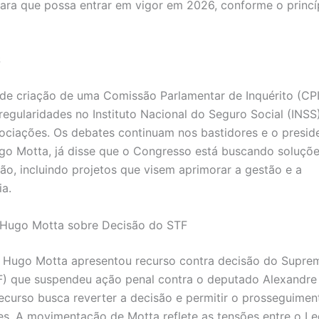
ara que possa entrar em vigor em 2026, conforme o princí
S
de criação de uma Comissão Parlamentar de Inquérito (CPI
irregularidades no Instituto Nacional do Seguro Social (INSS
ociações. Os debates continuam nos bastidores e o presid
o Motta, já disse que o Congresso está buscando soluçõe
gão, incluindo projetos que visem aprimorar a gestão e a
ia.
 Hugo Motta sobre Decisão do STF
Hugo Motta apresentou recurso contra decisão do Suprem
TF) que suspendeu ação penal contra o deputado Alexand
recurso busca reverter a decisão e permitir o prosseguimen
es. A movimentação de Motta reflete as tensões entre o Leg