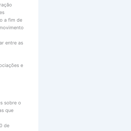
eração
es
o a fim de
o movimento
ar entre as
gociações e
s sobre o
as que
30 de