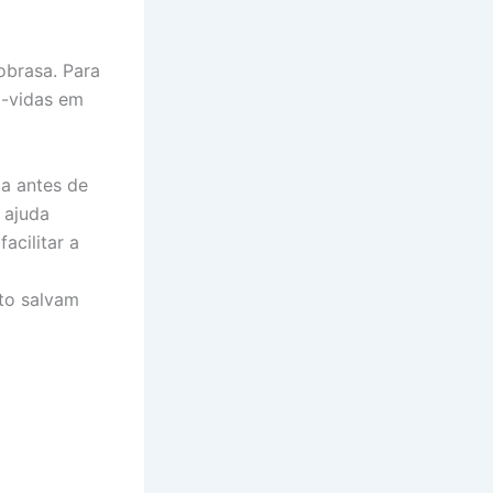
obrasa. Para
va-vidas em
a antes de
 ajuda
acilitar a
to salvam