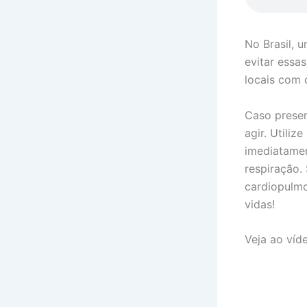
No Brasil, 
evitar essa
locais com c
Caso presen
agir. Utili
imediatament
respiração. 
cardiopulmo
vidas!
Veja ao víd