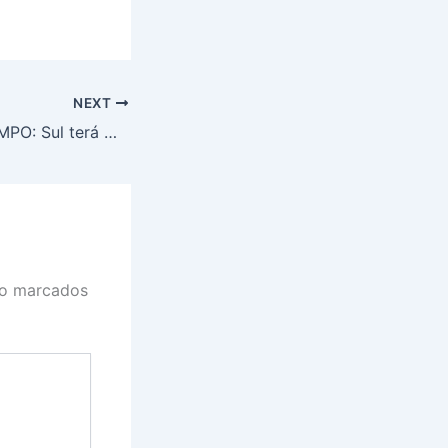
NEXT
PREVISÃO DO TEMPO: Sul terá muitas nuvens e chuva isolada, neste domingo (16)
ão marcados