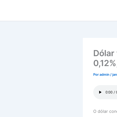
Ir
para
o
conteúdo
Dólar
0,12%,
Por
admin
/
ja
O dólar con