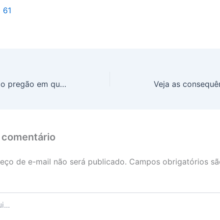
l 61
Dólar fecha último pregão em queda de 0,12%, cotado a R$ 6,10.
 comentário
eço de e-mail não será publicado.
Campos obrigatórios s