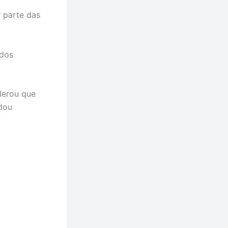
 parte das
 dos
derou que
dou