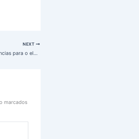
NEXT
Veja as consequências para o eleitor que não justificou ausência ao 2º turno das Eleições 2024
ão marcados