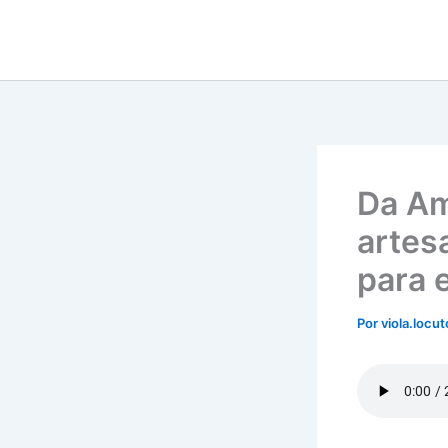
Ir
para
o
conteúdo
Da Am
artes
para 
Por
viola.locu