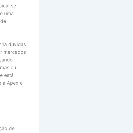
pical se
 de uma
 de
nha dúvidas
ar mercados
nçando
 mas eu
e está
e a Apex e
rção de