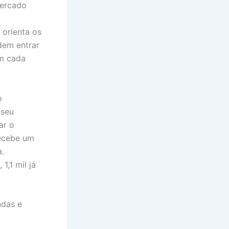
mercado
 orienta os
dem entrar
em cada
o
 seu
ar o
ecebe um
a.
1,1 mil já
ndas e