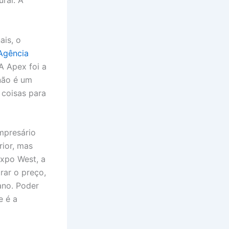
ural. A
ais, o
Agência
“A Apex foi a
não é um
 coisas para
mpresário
rior, mas
Expo West, a
rar o preço,
ano. Poder
e é a