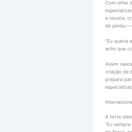
Com olhar e
especializa
a receita, c
de jambu — 
“Eu queria 
acho que co
Assim nasce
criação de 
prepara par
especializ
Internacion
A forte ide
“Eu sempre 