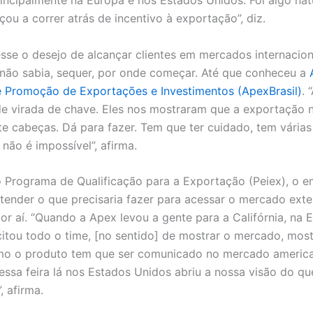
principalmente na Europa e nos Estados Unidos. Foi algo nat
ou a correr atrás de incentivo à exportação”, diz.
sse o desejo de alcançar clientes em mercados internacion
o não sabia, sequer, por onde começar. Até que conheceu a
de Promoção de Exportações e Investimentos (ApexBrasil)
. 
e virada de chave. Eles nos mostraram que a exportação 
te cabeças. Dá para fazer. Tem que ter cuidado, tem várias
 não é impossível”, afirma.
 Programa de Qualificação para a Exportação (Peiex), o e
tender o que precisaria fazer para acessar o mercado exte
or aí. “Quando a Apex levou a gente para a Califórnia, na 
itou todo o time, [no sentido] de mostrar o mercado, most
mo o produto tem que ser comunicado no mercado americ
dessa feira lá nos Estados Unidos abriu a nossa visão do qu
, afirma.