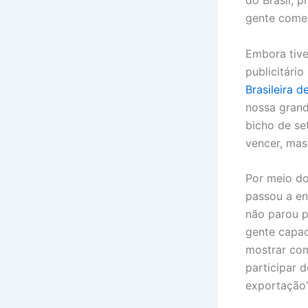
do Brasil, 
gente começ
Embora tive
publicitári
Brasileira 
nossa grand
bicho de se
vencer, mas
Por meio do
passou a en
não parou p
gente capac
mostrar co
participar 
exportação”