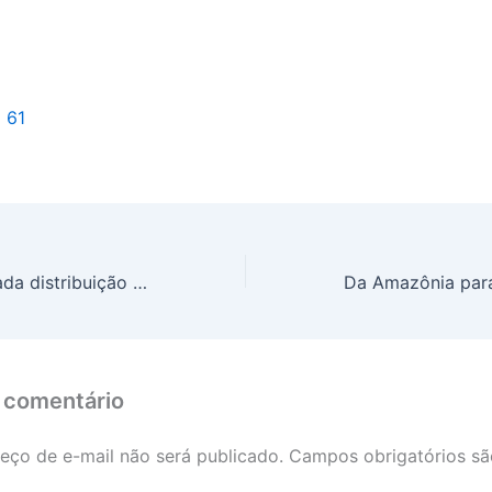
l 61
TV digital: ampliada distribuição de kits de antenas, via satélite, para 323 municípios
 comentário
eço de e-mail não será publicado.
Campos obrigatórios s