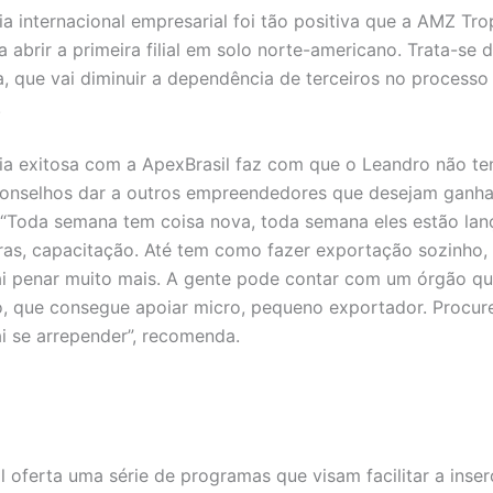
ia internacional empresarial foi tão positiva que a AMZ Tro
a abrir a primeira filial em solo norte-americano. Trata-se
, que vai diminuir a dependência de terceiros no processo
.
ia exitosa com a ApexBrasil faz com que o Leandro não te
conselhos dar a outros empreendedores que desejam ganh
. “Toda semana tem coisa nova, toda semana eles estão la
iras, capacitação. Até tem como fazer exportação sozinho,
i penar muito mais. A gente pode contar com um órgão qu
, que consegue apoiar micro, pequeno exportador. Procur
i se arrepender”, recomenda.
l oferta uma série de programas que visam facilitar a inse