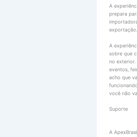
A experiênc
prepara par
importadora
exportação
A experiênc
sobre que 
no exterior
eventos, fe
acho que va
funcionando
você não va
Suporte
A ApexBrasi