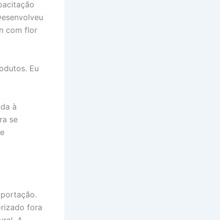
pacitação
Desenvolveu
in com flor
odutos. Eu
ada à
ra se
 e
xportação.
rizado fora