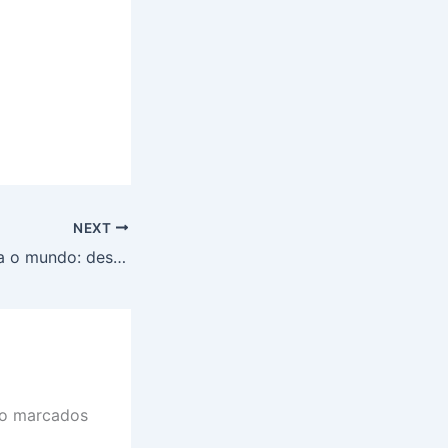
NEXT
Da Amazônia para o mundo: destilaria artesanal aposta em sabores regionais para expandir internacionalmente
ão marcados