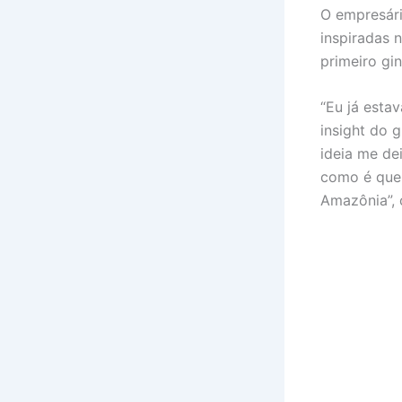
O empresár
inspiradas 
primeiro gi
“Eu já esta
insight do 
ideia me de
como é que 
Amazônia”, 