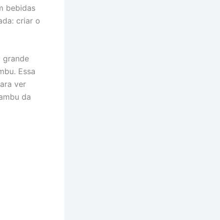
m bebidas
da: criar o
o grande
ambu. Essa
ara ver
 jambu da