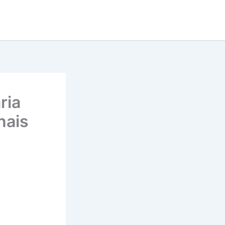
ria
nais