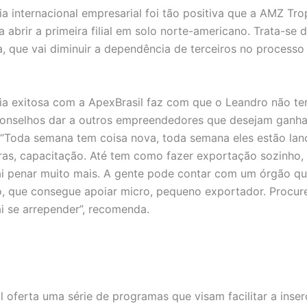
ia internacional empresarial foi tão positiva que a AMZ Tro
a abrir a primeira filial em solo norte-americano. Trata-se
, que vai diminuir a dependência de terceiros no processo
.
ia exitosa com a ApexBrasil faz com que o Leandro não te
conselhos dar a outros empreendedores que desejam ganh
. “Toda semana tem coisa nova, toda semana eles estão la
iras, capacitação. Até tem como fazer exportação sozinho,
i penar muito mais. A gente pode contar com um órgão qu
, que consegue apoiar micro, pequeno exportador. Procur
i se arrepender”, recomenda.
l oferta uma série de programas que visam facilitar a inse