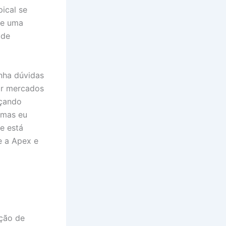
pical se
 de uma
 de
nha dúvidas
ar mercados
nçando
 mas eu
e está
e a Apex e
rção de