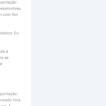
pacitação
Desenvolveu
in com flor
odutos. Eu
ada à
ra se
 e
xportação.
rizado fora