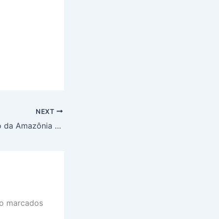
NEXT
Clientes do Banco da Amazônia vão poder realizar depósitos e saques nas unidades lotéricas da CAIXA
ão marcados