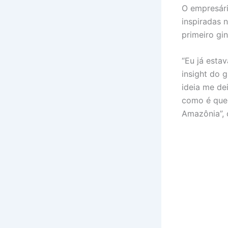
O empresár
inspiradas 
primeiro gi
“Eu já esta
insight do 
ideia me de
como é que 
Amazônia”, 