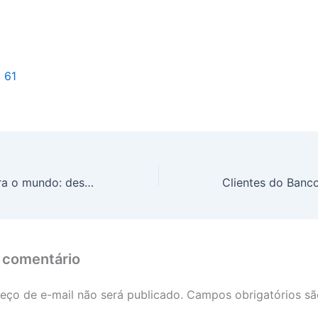
l 61
Da Amazônia para o mundo: destilaria artesanal aposta em sabores regionais para expandir internacionalmente
 comentário
eço de e-mail não será publicado.
Campos obrigatórios s