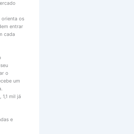
mercado
 orienta os
dem entrar
em cada
o
 seu
ar o
ecebe um
a.
1,1 mil já
ndas e