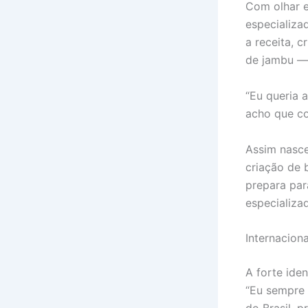
Com olhar e
especializa
a receita, c
de jambu — 
“Eu queria 
acho que co
Assim nasce
criação de 
prepara par
especializ
Internacion
A forte ide
“Eu sempre 