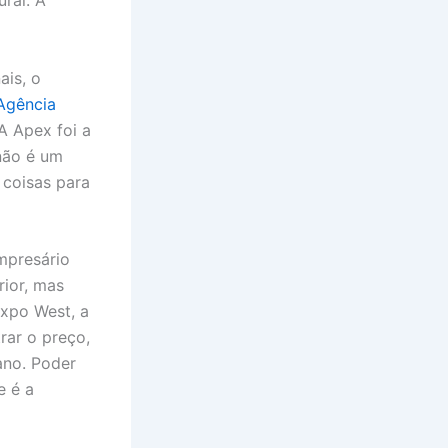
ural. A
ais, o
Agência
“A Apex foi a
não é um
 coisas para
mpresário
rior, mas
Expo West, a
rar o preço,
ano. Poder
e é a