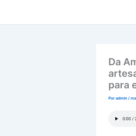
Ir
para
o
conteúdo
Da Am
artes
para 
Por
admin
/
ma