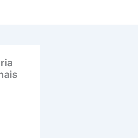
ria
nais