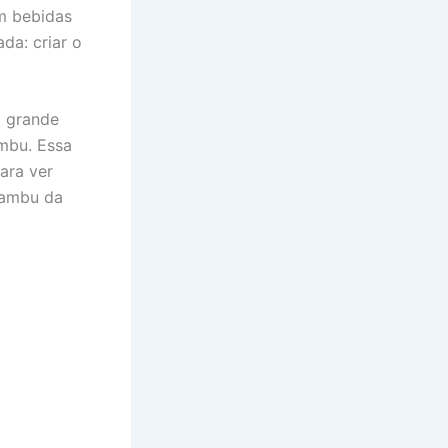
m bebidas
da: criar o
o grande
ambu. Essa
ara ver
 jambu da