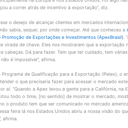
principalmente na Europa e nos Estados Unidos. Foi algo nat
ou a correr atrás de incentivo à exportação”, diz.
sse o desejo de alcançar clientes em mercados internacion
o não sabia, sequer, por onde começar. Até que conheceu a
de Promoção de Exportações e Investimentos (ApexBrasil)
. 
e virada de chave. Eles nos mostraram que a exportação 
te cabeças. Dá para fazer. Tem que ter cuidado, tem várias
 não é impossível”, afirma.
 Programa de Qualificação para a Exportação (Peiex), o e
tender o que precisaria fazer para acessar o mercado exte
or aí. “Quando a Apex levou a gente para a Califórnia, na 
itou todo o time, [no sentido] de mostrar o mercado, most
mo o produto tem que ser comunicado no mercado americ
dessa feira lá nos Estados Unidos abriu a nossa visão do qu
, afirma.