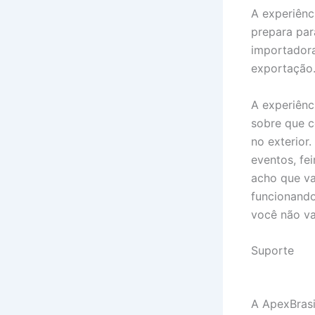
A experiênc
prepara par
importadora
exportação
A experiênc
sobre que 
no exterior
eventos, fe
acho que va
funcionando
você não va
Suporte
A ApexBrasi