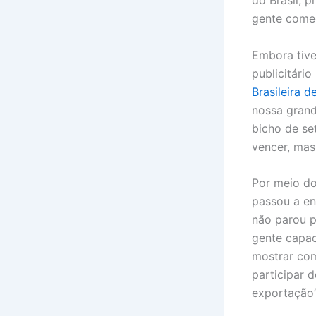
do Brasil, 
gente começ
Embora tive
publicitári
Brasileira 
nossa grand
bicho de se
vencer, mas
Por meio do
passou a en
não parou p
gente capac
mostrar co
participar 
exportação”