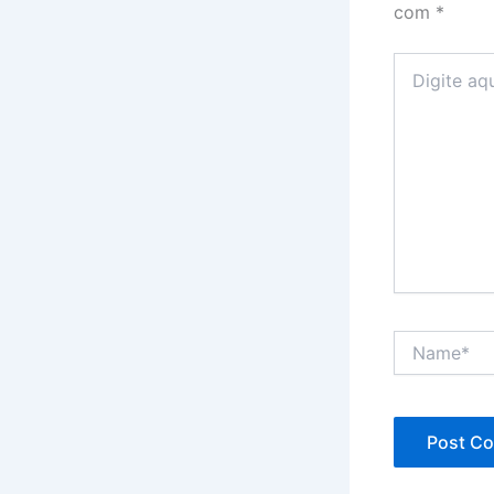
com
*
Digite
aqui...
Name*