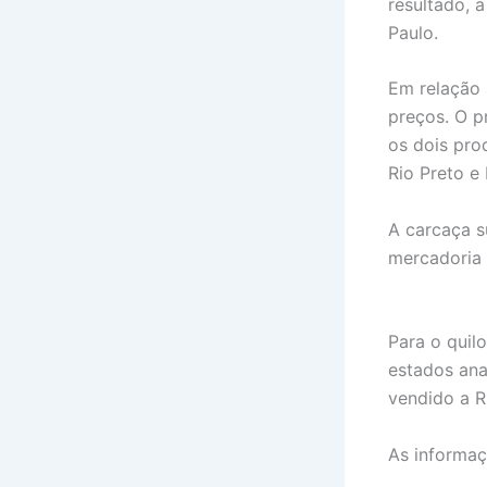
resultado, 
Paulo.
Em relação 
preços. O p
os dois pro
Rio Preto e
A carcaça s
mercadoria 
Para o quil
estados ana
vendido a R
As informa