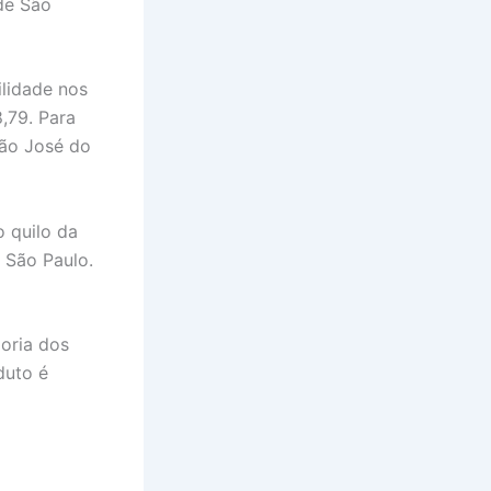
de São
ilidade nos
,79. Para
São José do
 quilo da
 São Paulo.
ioria dos
duto é