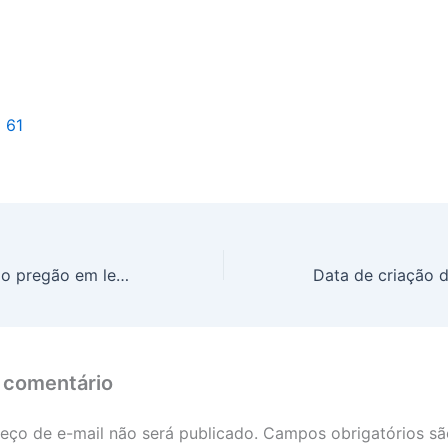
l 61
Dólar fecha último pregão em leve alta, cotado a R$ 5,66
 comentário
eço de e-mail não será publicado.
Campos obrigatórios s