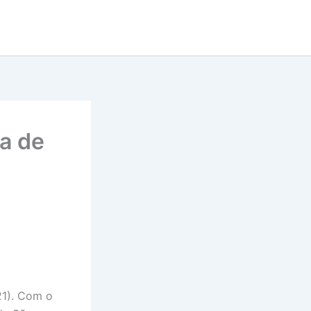
ta de
21). Com o