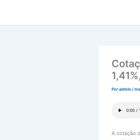
Ir
para
o
conteúdo
Cotaç
1,41%,
Por
admin
/
ma
A cotação d