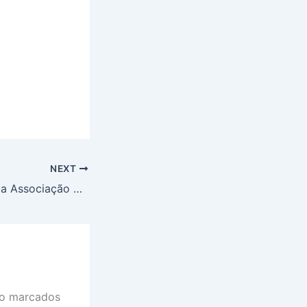
NEXT
Data de criação da Associação Comercial da Bahia inspira proposta para Dia Nacional do Associativismo
ão marcados