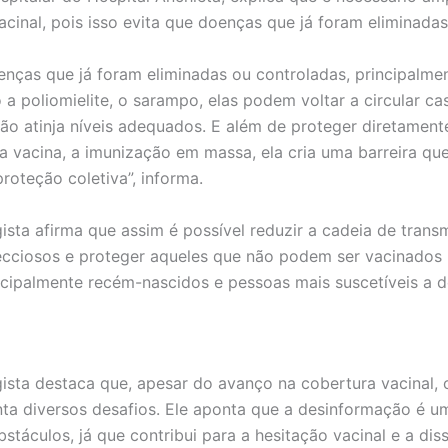
acinal, pois isso evita que doenças que já foram eliminadas
enças que já foram eliminadas ou controladas, principalme
 a poliomielite, o sarampo, elas podem voltar a circular ca
ão atinja níveis adequados. E além de proteger diretament
a vacina, a imunização em massa, ela cria uma barreira qu
oteção coletiva”, informa.
gista afirma que assim é possível reduzir a cadeia de trans
ecciosos e proteger aqueles que não podem ser vacinados
ncipalmente recém-nascidos e pessoas mais suscetíveis a 
gista destaca que, apesar do avanço na cobertura vacinal, o
nta diversos desafios. Ele aponta que a desinformação é u
bstáculos, já que contribui para a hesitação vacinal e a di