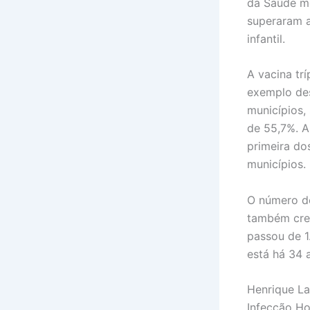
da Saúde m
superaram a
infantil.
A vacina tr
exemplo des
municípios,
de 55,7%. A
primeira do
municípios.
O número de
também cres
passou de 
está há 34 
Henrique La
Infecção Ho