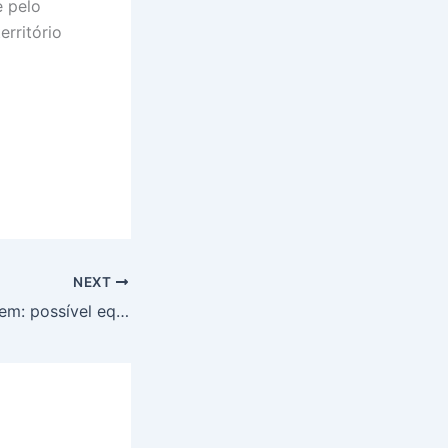
e pelo
rritório
NEXT
Piso da enfermagem: possível equiparação salarial entre auxiliares e técnicos causa pouco impacto financeiro, defende Cofen