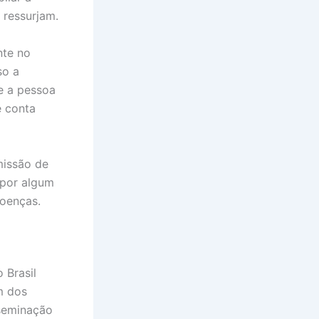
 ressurjam.
nte no
so a
e a pessoa
e conta
missão de
 por algum
doenças.
 Brasil
m dos
sseminação