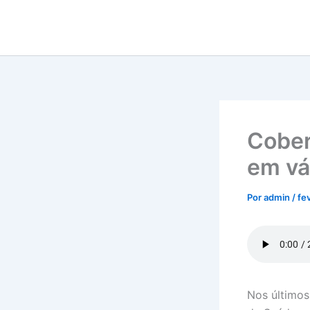
Ir
para
o
conteúdo
Cober
em vá
Por
admin
/
fe
Nos últimos