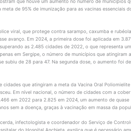
ostram que houve um aumento no número de municípios q
 meta de 95% de imunização para as vacinas essenciais d
íplice viral, que protege contra sarampo, caxumba e rubéol
se avanço. Em 2024, a primeira dose foi aplicada em 3.8
 superando as 2.485 cidades de 2022, o que representa u
penas em Sergipe, o número de municípios que atingiram 
se subiu de 28 para 47. Na segunda dose, o aumento foi de
 cidades que atingiram a meta da Vacina Oral Poliomielite
ceu. Em nível nacional, o número de cidades com a cobe
1.466 em 2022 para 2.825 em 2024, um aumento de quase 
anos sem a doença, graças à vacinação em massa da popu
cerda, infectologista e coordenador do Serviço de Control
spitalar do Hospital Anchieta, explica que é necessário amp