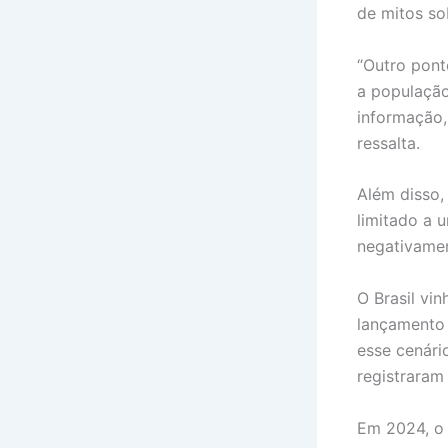
de mitos so
“Outro pont
a população
informação,
ressalta.
Além disso,
limitado a 
negativamen
O Brasil vi
lançamento 
esse cenári
registrara
Em 2024, o 