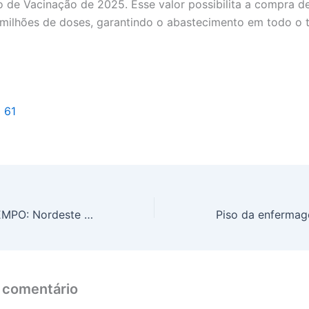
o de Vacinação de 2025. Esse valor possibilita a compra d
ilhões de doses, garantindo o abastecimento em todo o te
l 61
PREVISÃO DO TEMPO: Nordeste terá céu com muitas nuvens e possibilidade de chuva, neste sábado (1)
 comentário