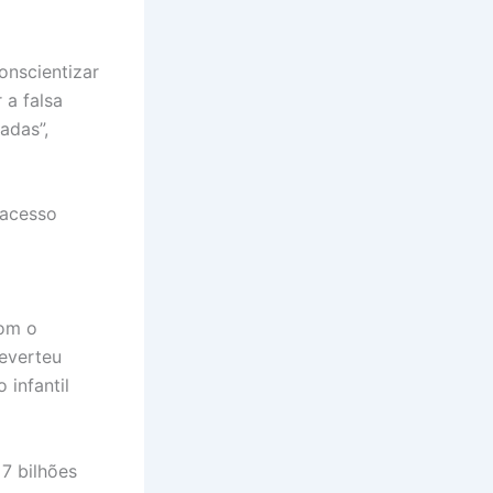
onscientizar
 a falsa
adas”,
 acesso
Com o
everteu
 infantil
7 bilhões