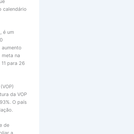
ue
o calendário
a, é um
70
m aumento
a meta na
 11 para 26
 (VOP)
rtura da VOP
93%. O país
lação.
e de
liar a