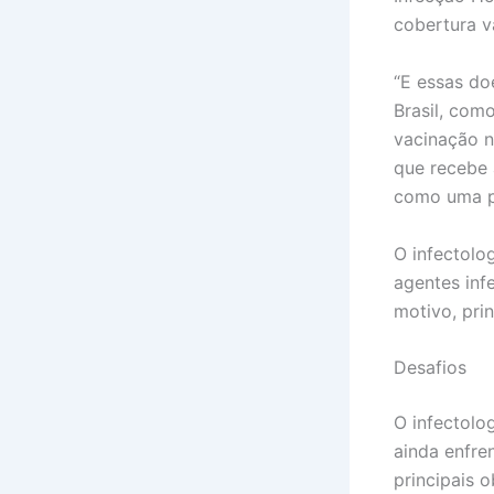
cobertura v
“E essas do
Brasil, como
vacinação n
que recebe 
como uma pr
O infectolo
agentes inf
motivo, pri
Desafios
O infectolo
ainda enfre
principais o