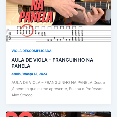
VIOLA DESCOMPLICADA
AULA DE VIOLA – FRANGUINHO NA
PANELA
admin
/
março 13, 2023
AULA DE VIOLA – FRANGUINHO NA PANELA Desde
já permita que eu me apresente, Eu sou o Professor
Alex Stocco