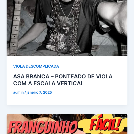
VIOLA DESCOMPLICADA
ASA BRANCA – PONTEADO DE VIOLA
COM A ESCALA VERTICAL
admin
/
janeiro 7, 2025