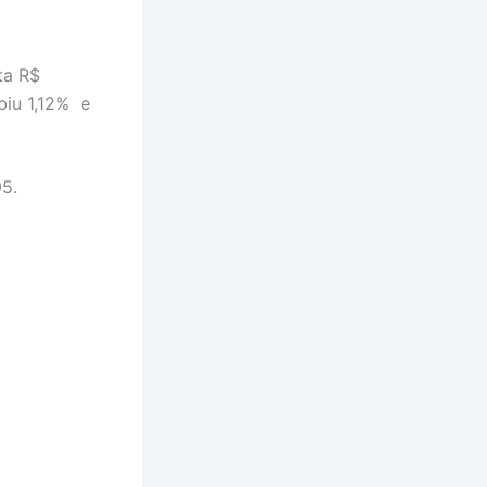
ta R$
biu 1,12% e
5.