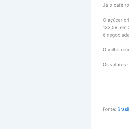
Já o café r
O açúcar cr
133,59, em 
é negociada
O milho rec
Os valores 
Fonte:
Brasi