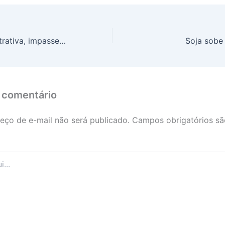
Reforma administrativa, impasse fiscal e apostas: os focos do Congresso nesta semana
Soja sobe
 comentário
eço de e-mail não será publicado.
Campos obrigatórios s