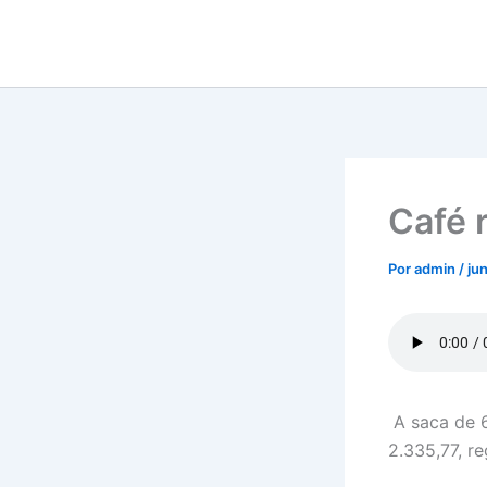
Ir
para
o
conteúdo
Café 
Por
admin
/
ju
A saca de 6
2.335,77, r