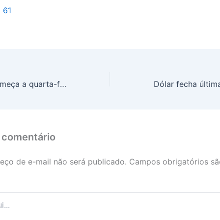
l 61
Preço da soja começa a quarta-feira (15) em queda, no Paraná
 comentário
eço de e-mail não será publicado.
Campos obrigatórios s