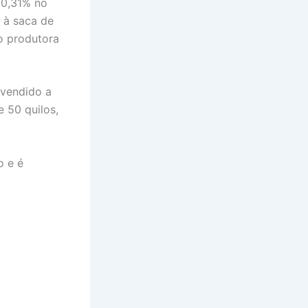
 0,31% no
 à saca de
ão produtora
 vendido a
e 50 quilos,
o e é