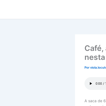
Ir
para
o
conteúdo
Café,
nesta
Por
viola.locu
A saca de 6