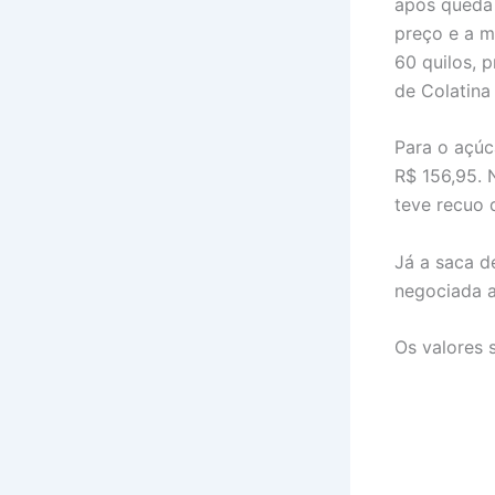
após queda 
preço e a m
60 quilos, p
de Colatina
Para o açúc
R$ 156,95. 
teve recuo 
Já a saca d
negociada a
Os valores