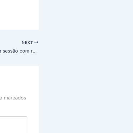
NEXT
Dólar fecha última sessão com recuo de 0,85%, a R$ 6,04
ão marcados