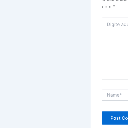
com
*
Digite
aqui...
Name*