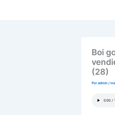
Ir
para
o
conteúdo
Boi g
vendi
(28)
Por
admin
/
ma