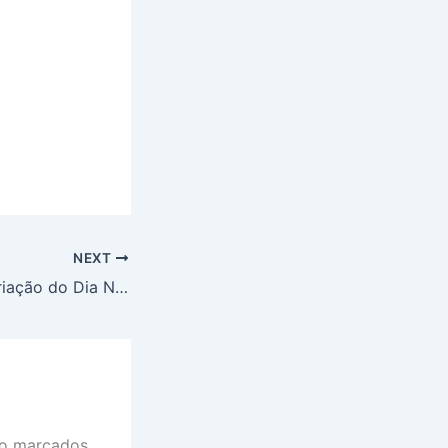
NEXT
Câmara debate criação do Dia Nacional do Associativismo e destaca impacto do modelo na economia brasileira
ão marcados