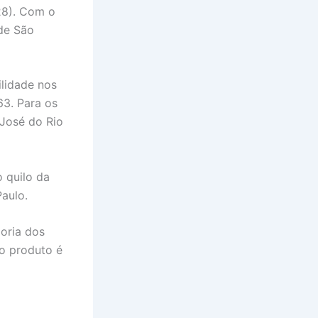
28). Com o
 de São
ilidade nos
63. Para os
 José do Rio
 quilo da
Paulo.
ioria dos
o produto é