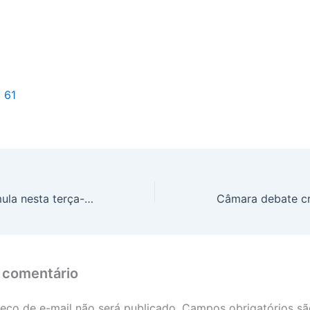
l 61
Mega-Sena acumula nesta terça-feira (27) e prêmio chega a 11.000.000,00
 comentário
eço de e-mail não será publicado.
Campos obrigatórios s