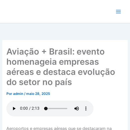
Ir
para
o
conteúdo
Aviação + Brasil: evento
homenageia empresas
aéreas e destaca evolução
do setor no país
Por
admin
/
maio 28, 2025
Aeroportos e empresas aéreas que se destacaram na