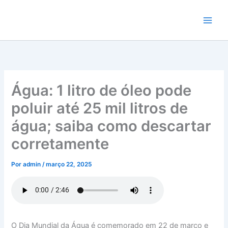
Ir
para
o
conteúdo
Água: 1 litro de óleo pode
poluir até 25 mil litros de
água; saiba como descartar
corretamente
Por
admin
/
março 22, 2025
O Dia Mundial da Água é comemorado em 22 de março e